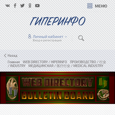
МЕНЮ
ГИПЕРИНФО
Личный кабинет
Вход и регистрация
Назад
Главная
»
WEB DIRECTORY / HIPERINFO
»
ПРОИЗВОДСТВО / 行业
/ INDUSTRY
»
МЕДИЦИНСКАЯ / 医疗行业 / MEDICAL INDUSTRY