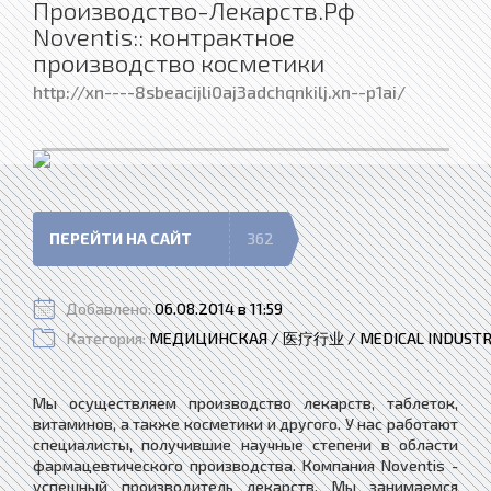
Производство-Лекарств.Рф
Noventis:: контрактное
производство косметики
http://xn----8sbeacijli0aj3adchqnkilj.xn--p1ai/
ПЕРЕЙТИ НА САЙТ
362
Добавлено:
06.08.2014 в 11:59
Категория:
МЕДИЦИНСКАЯ / 医疗行业 / MEDICAL INDUST
Мы осуществляем производство лекарств, таблеток,
витаминов, а также косметики и другого. У нас работают
специалисты, получившие научные степени в области
фармацевтического производства. Компания Noventis -
успешный производитель лекарств. Мы занимаемся