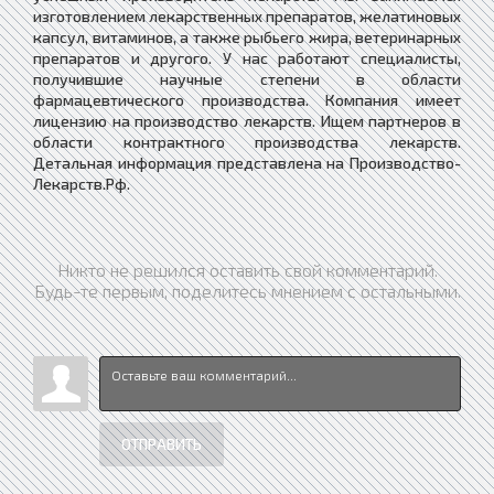
изготовлением лекарственных препаратов, желатиновых
капсул, витаминов, а также рыбьего жира, ветеринарных
препаратов и другого. У нас работают специалисты,
получившие научные степени в области
фармацевтического производства. Компания имеет
лицензию на производство лекарств. Ищем партнеров в
области контрактного производства лекарств.
Детальная информация представлена на Производство-
Лекарств.Рф.
Никто не решился оставить свой комментарий.
Будь-те первым, поделитесь мнением с остальными.
ОТПРАВИТЬ