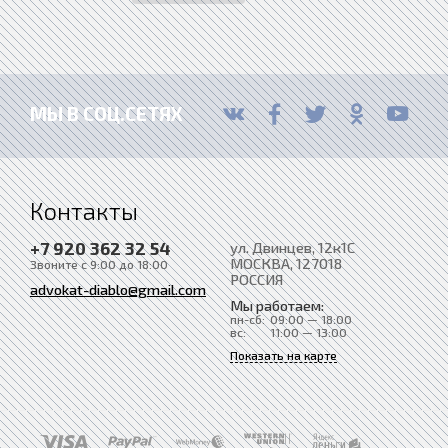
МЫ В СОЦ.СЕТЯХ
Контакты
+7 920 362 32 54
ул. Двинцев, 12к1С
МОСКВА
, 127018
Звоните с 9:00 до 18:00
РОССИЯ
advokat-diablo@gmail.com
Мы работаем:
пн-сб:
09:00 — 18:00
вс:
11:00 — 13:00
Показать на карте