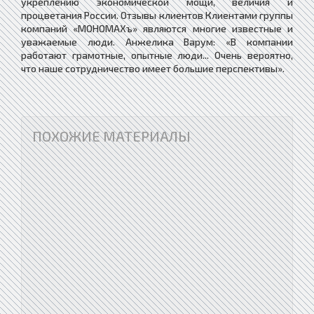
укреплению экономической мощи, величия и
процветания России. Отзывы клиентов Клиентами группы
компаний «МОНОМАХъ» являются многие известные и
уважаемые люди. Анжелика Варум: «В компании
работают грамотные, опытные люди... Очень вероятно,
что наше сотрудничество имеет большие перспективы».
ПОХОЖИЕ МАТЕРИАЛЫ