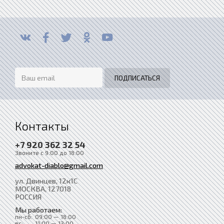
Контакты
+7 920 362 32 54
Звоните с 9:00 до 18:00
advokat-diablo@gmail.com
ул. Двинцев, 12к1С
МОСКВА
, 127018
РОССИЯ
Мы работаем:
пн-сб:
09:00 — 18:00
вс:
11:00 — 13:00