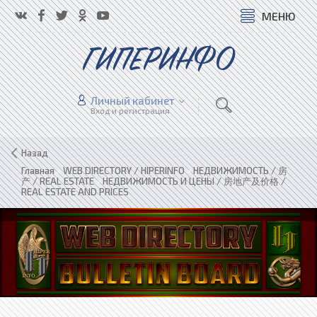
МЕНЮ
ГИПЕРИНФО
Личный кабинет
Вход и регистрация
Назад
Главная
»
WEB DIRECTORY / HIPERINFO
»
НЕДВИЖИМОСТЬ / 房
产 / REAL ESTATE
»
НЕДВИЖИМОСТЬ И ЦЕНЫ / 房地产及价格 /
REAL ESTATE AND PRICES