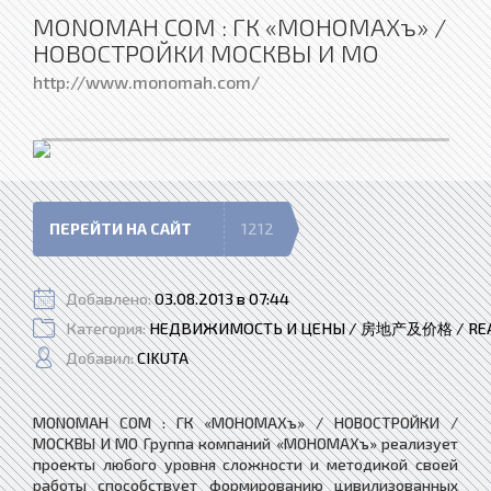
MONOMAH COM : ГК «МОНОМАХъ» /
НОВОСТРОЙКИ МОСКВЫ И МО
http://www.monomah.com/
ПЕРЕЙТИ НА САЙТ
1212
Добавлено:
03.08.2013 в 07:44
Категория:
НЕДВИЖИМОСТЬ И ЦЕНЫ / 房地产及价格 / REAL 
Добавил:
CIKUTA
MONOMAH COM : ГК «МОНОМАХъ» / НОВОСТРОЙКИ /
МОСКВЫ И МО Группа компаний «МОНОМАХъ» реализует
проекты любого уровня сложности и методикой своей
работы способствует формированию цивилизованных