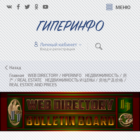
МЕНЮ
ГИПЕРИНФО
Личный кабинет
Вход и регистрация
Назад
Главная
»
WEB DIRECTORY / HIPERINFO
»
НЕДВИЖИМОСТЬ / 房
产 / REAL ESTATE
»
НЕДВИЖИМОСТЬ И ЦЕНЫ / 房地产及价格 /
REAL ESTATE AND PRICES