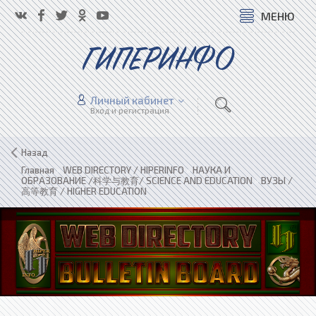
МЕНЮ
ГИПЕРИНФО
Личный кабинет
Вход и регистрация
Назад
Главная
»
WEB DIRECTORY / HIPERINFO
»
НАУКА И
ОБРАЗОВАНИЕ /科学与教育/ SCIENCE AND EDUCATION
»
ВУЗЫ /
高等教育 / HIGHER EDUCATION