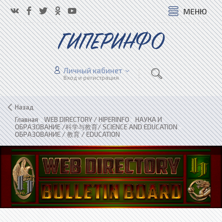
МЕНЮ
ГИПЕРИНФО
Личный кабинет
Вход и регистрация
Назад
Главная
»
WEB DIRECTORY / HIPERINFO
»
НАУКА И
ОБРАЗОВАНИЕ /科学与教育/ SCIENCE AND EDUCATION
»
ОБРАЗОВАНИЕ / 教育 / EDUCATION