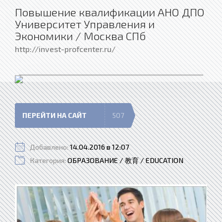
Повышение квалификации АНО ДПО
Университет Управления и
Экономики / Москва СПб
http://invest-profcenter.ru/
ПЕРЕЙТИ НА САЙТ
507
Добавлено:
14.04.2016 в 12:07
Категория:
ОБРАЗОВАНИЕ / 教育 / EDUCATION