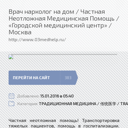
Врач нарколог на дом / Частная
Неотложная Медицинская Помощь /
«Городской медицинский центр» /
Москва
http://www.03medhelp.ru/
ПЕРЕЙТИ НА САЙТ
383
Добавлено:
15.01.2016 в 05:40
Категория:
ТРАДИЦИОННАЯ МЕДИЦИНА / 传统医学 / TRAD
Частная неотложная помощь! Транспортировка
тяжелых пациентов, помощь в госпитализации.