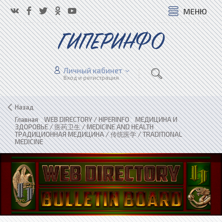
МЕНЮ
ГИПЕРИНФО
Личный кабинет
Вход и регистрация
Назад
Главная
»
WEB DIRECTORY / HIPERINFO
»
МЕДИЦИНА И
ЗДОРОВЬЕ / 医药卫生 / MEDICINE AND HEALTH
»
ТРАДИЦИОННАЯ МЕДИЦИНА / 传统医学 / TRADITIONAL
MEDICINE