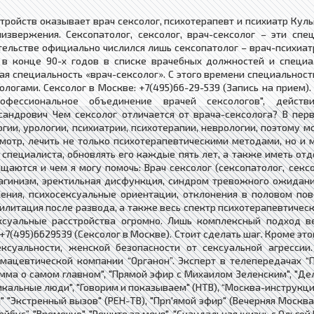
ройств оказывает врач сексолог, психотерапевт и психиатр Кул
извержения. Сексопатолог, сексолог, врач-сексолог – эти спе
ельстве официально числился лишь сексопатолог – врач-психиа
в конце 90-х годов в списке врачебных должностей и специа
ная специальность «врач-сексолог». С этого времени специально
логами. Сексолог в Москве: +7(495)66-29-539 (Запись на прием).
офессиональное объединение врачей сексологов", действ
сандрович Чем сексолог отличается от врача-сексолога? В перв
гии, урологии, психиатрии, психотерапии, неврологии, поэтому 
смотр, лечить не только психотерапевтическими методами, но и
специалиста, обновлять его каждые пять лет, а также иметь о
щаются и чем я могу помочь: Врач сексолог (сексопатолог, сек
 вагинизм, эректильная дисфункция, синдром тревожного ожидан
ения, психосексуальные ориентации, отклонения в половом пов
илитация после развода, а также весь спектр психотерапевтическ
ексуальные расстройства огромно. Лишь комплексный подход в
+7(495)6629539 (Сексолог в Москве). Стоит сделать шаг. Кроме это
ексуальности, женской безопасности от сексуальной агресси
мацевтической компании “Органон”. Эксперт в телепередачах “Пус
рамма о самом главном", "Прямой эфир с Михаилом Зеленским", "Дело
никальные люди", "Говорим и показываем" (НТВ), “Москва-инструкци
" "Экстренный вызов" (РЕН-ТВ), "Прn'ямой эфир" (Вечерняя Москва)
бус”, "Времечко", "Решите за меня", "Скандальная жизнь с Ольгой Б.