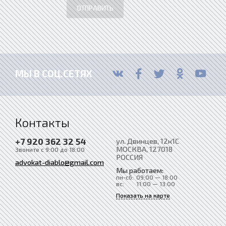
ОТПРАВИТЬ
МЫ В СОЦ.СЕТЯХ
Контакты
+7 920 362 32 54
ул. Двинцев, 12к1С
МОСКВА
, 127018
Звоните с 9:00 до 18:00
РОССИЯ
advokat-diablo@gmail.com
Мы работаем:
пн-сб:
09:00 — 18:00
вс:
11:00 — 13:00
Показать на карте