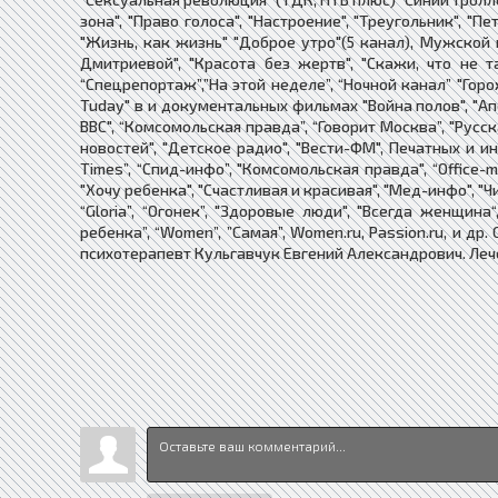
зона", "Право голоса", "Настроение", "Треугольник", "П
"Жизнь, как жизнь" "Доброе утро"(5 канал), Мужской к
Дмитриевой", "Красота без жертв", "Скажи, что не та
“Спецрепортаж”,”На этой неделе”, “Ночной канал” "Горо
Tuday" в и документальных фильмах "Война полов", "Ап
BBC", “Комсомольская правда”, “Говорит Москва”, "Русск
новостей", "Детское радио", "Вести-ФМ", Печатных и ин
Times”, “Спид-инфо”, "Комсомольская правда", “Office-maga
"Хочу ребенка", "Счастливая и красивая", "Мед-инфо", "Ч
“Gloria”, “Огонек”, "Здоровые люди", "Всегда женщина“,
ребенка”, “Women”, ”Самая”, Women.ru, Passion.ru, и д
психотерапевт Кульгавчук Евгений Александрович. Леч