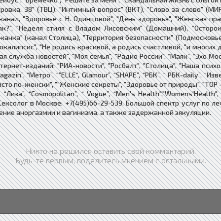
етровка, 38" (ТВЦ), "Интимный вопрос" (ВКТ), "Cлово за слово" (М
анал, "Здоровье с Н. Одинцовой", "День здоровья", "Женская пр
к?", "Неделя стиля с Владом Лисовским" (Домашний), “Осторожно
жанка" (канал Столица), "Территория безопасности" (Подмосковье)
окалипсис", "Не родись красивой, а родись счастливой, "и многих
ая служба новостей", "Моя семья", "Радио России", “Маяк”, “Эхо Мо
тернет-изданий: "РИА-новости", "Росбалт", "Столица", "Наша психол
zin”, “Метро”, “”ELLE“, Glamour”, “SHAPE”, “РБК”, “ РБК-daily”, “Из
исто по-женски", "“Женские секреты”, "Здоровье от природы", "TOP 
 “Лиза”, “Cosmopolitan”, “ Vogue”, “Men's Health","Womens'Health",
р. Сексолог в Москве: +7(495)66-29-539. Большой спектр услуг по
ение аноргазмии и вагинизма, а также задержанной эякуляции.
Никто не решился оставить свой комментарий.
Будь-те первым, поделитесь мнением с остальными.