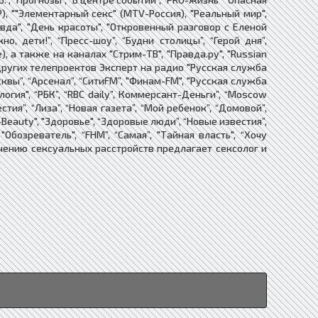
ИР), ""Элементарный секс" (MTV-Россия), "Реальный мир",
авда", "День красоты", "Откровенный разговор с Еленой
, дети!”, “Пресс-шоу”, “Будни столицы”, “Герой дня”,
, а также на каналах "Стрим-ТВ", "Правда.ру", "Russian
 других телепроектов Эксперт на радио "Русская служба
сквы”, “Арсенал”, “СитиFM”, "Финам-FM", "Русская служба
огия", “РБК”, “RBC daily”, Коммерсант-Деньги”, “Moscow
вестия”, “Лиза”, “Новая газета”, “Мой ребенок”, “Домовой”,
-Beauty", "Здоровье", “Здоровые люди”, “Новые известия”,
 "Обозреватель", “FHM”, “Самая”, "Тайная власть", “Хочу
 лечению сексуальных расстройств предлагает сексолог и