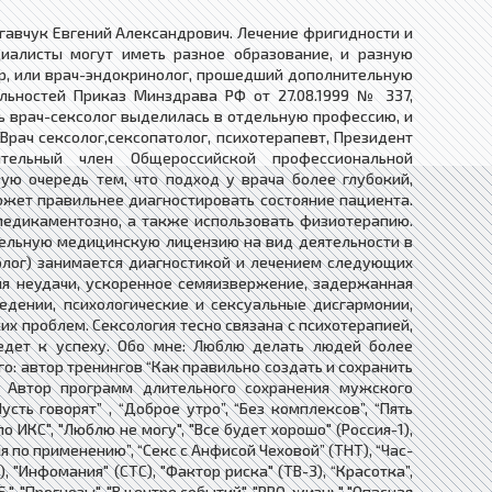
ьгавчук Евгений Александрович. Лечение фригидности и
циалисты могут иметь разное образование, и разную
тр, или врач-эндокринолог, прошедший дополнительную
льностей Приказ Минздрава РФ от 27.08.1999 № 337,
сть врач-сексолог выделилась в отдельную профессию, и
 Врач сексолог,сексопатолог, психотерапевт, Президент
ительный член Общероссийской профессиональной
ую очередь тем, что подход у врача более глубокий,
может правильнее диагностировать состояние пациента.
 медикаментозно, а также использовать физиотерапию.
тдельную медицинскую лицензию на вид деятельности в
солог) занимается диагностикой и лечением следующих
ия неудачи, ускоренное семяизвержение, задержанная
едении, психологические и сексуальные дисгармонии,
их проблем. Сексология тесно связана с психотерапией,
едет к успеху. Обо мне: Люблю делать людей более
го: автор тренингов “Как правильно создать и сохранить
и. Автор программ длительного сохранения мужского
ть говорят” , “Доброе утро”, “Без комплексов”, “Пять
 ИКС", "Люблю не могу", "Все будет хорошо" (Россия-1),
я по применению”, “Секс с Анфисой Чеховой” (ТНТ), “Час-
, "Инфомания" (СТС), "Фактор риска" (ТВ-3), “Красотка”,
", "Прогнозы", "В центре событий", "PRO-жизнь" "Опасная