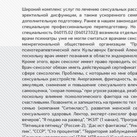
Широкий комплекс услуг по лечению сексуальных расст
эректильной дисфункции, а также ускоренного семя
дополнительную подготовку. Ранее в нашем законодат
специальную профессиональную переподготовку. Но 
специальность 040115.02 (040127.02)) возникла отдель
врачи психиатры уже не могли считаться врачами сексо
межрегиональной общественной организации "Пр
психотерапевтической лиги Кульгавчук Евгений Алек
поскольку врач имеет познания в области эндокриноло
Кроме этого, врач сексолог имеет право проводить о
Врач-сексолог обязан иметь действующий сертификат 
сфере сексологии. Проблемы, с которыми ко мне обра
сексуальных расстройств: Аноргазмия, фригидность,
эякуляция, снижение и повышение сексуального влеч
самооценка, “скорая помощь” при угрозе развода, реаб
поскольку влияние психологического фактора на с
счастливыми. Позвоните, и запишитесь на прием по тел 
семью (компания "Ситикласс"), развития женской с
сексуального здоровья. Лектор, эксперт-сексолог фар
вечеров”, "Я подаю на развод", "ЖЗЛ" (1 канал), "Прог
"Пятница в пятницу" (Россия-2), “Дас ист фантасиш”, "У
пик”, "CCCР", "Сто процентов", "Территория заблуждений
“Сексуальная революция” (ТДК, НТВ плюс) “Синий троллей