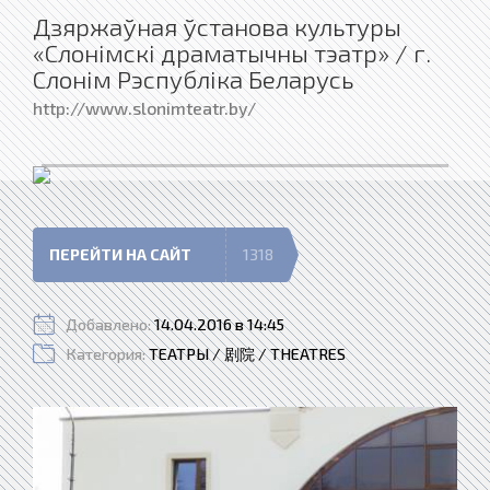
Дзяржаўная ўстанова культуры
«Слонімскі драматычны тэатр» / г.
Слонiм Рэспублiка Беларусь
http://www.slonimteatr.by/
ПЕРЕЙТИ НА САЙТ
1318
Добавлено:
14.04.2016 в 14:45
Категория:
ТЕАТРЫ / 剧院 / THEATRES