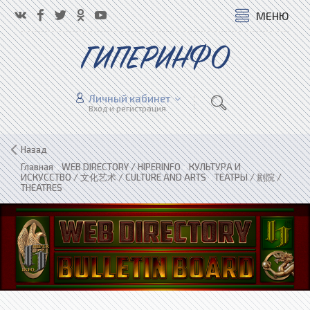
МЕНЮ
ГИПЕРИНФО
Личный кабинет
Вход и регистрация
Назад
Главная
»
WEB DIRECTORY / HIPERINFO
»
КУЛЬТУРА И
ИСКУССТВО / 文化艺术 / CULTURE AND ARTS
»
ТЕАТРЫ / 剧院 /
THEATRES