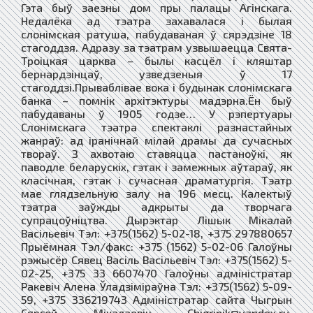
Гэта быў заезны дом пры палацы Агінскага.
Недалёка ад тэатра захавалася і былая
слонімская ратуша, пабудаваная ў сярэдзіне 18
стагоддзя. Адразу за тэатрам узвышаецца Свята-
Троіцкая царква – былы касцёл і кляштар
бернардзінцаў, узведзеныя ў 17
стагоддзі.Прываблівае вока і будынак слонімскага
банка – помнік архітэктуры мадэрна.Ён быў
пабудаваны ў 1905 годзе… У рэпертуары
Слонімскага тэатра спектаклі разнастайных
жанраў: ад іранічнай мілай драмы да сучасных
твораў. З ахвотаю ставяцца пастаноўкі, як
паводле беларускіх, гэтак і замежных аўтараў, як
класічная, гэтак і сучасная драматургія. Тэатр
мае глядзельную залу на 196 месц. Калектыў
тэатра заўжды адкрыты да творчага
супрацоўніцтва. Дырэктар Лішык Мікалай
Васільевіч Тэл: +375(1562) 5-02-18, +375 297880657
Прыёмная Тэл/факс: +375 (1562) 5-02-06 Галоўны
рэжысёр Сявец Васіль Васільевіч Тэл: +375(1562) 5-
02-25, +375 33 6607470 Галоўны адміністратар
Ракевіч Алена Ўладзіміраўна Тэл: +375(1562) 5-09-
59, +375 336219743 Адміністратар сайта Чыгрын
Сяргей Мікалаевіч Chigrinik@yandex.ru.