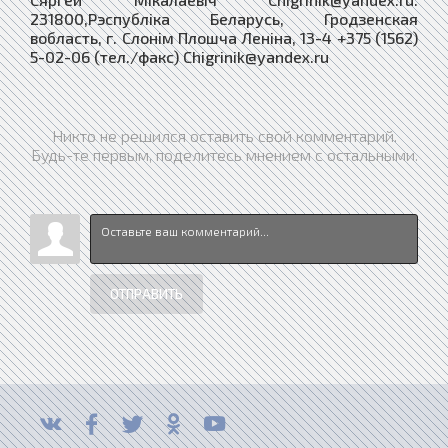
231800,Рэспублiка Беларусь, Гродзенская
вобласть, г. Слонiм Плошча Ленiна, 13-4 +375 (1562)
5-02-06 (тел./факс) Chigrinik@yandex.ru
Никто не решился оставить свой комментарий.
Будь-те первым, поделитесь мнением с остальными.
ОТПРАВИТЬ