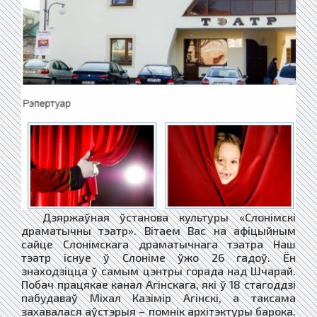
Дзяржаўная ўстанова культуры «Слонімскі
драматычны тэатр». Вітаем Вас на афіцыйным
сайце Слонімскага драматычнага тэатра Наш
тэатр існуе ў Слоніме ўжо 26 гадоў. Ён
знаходзіцца ў самым цэнтры горада над Шчарай.
Побач працякае канал Агінскага, які ў 18 стагоддзі
пабудаваў Міхал Казімір Агінскі, а таксама
захавалася аўстэрыя – помнік архітэктуры барока.