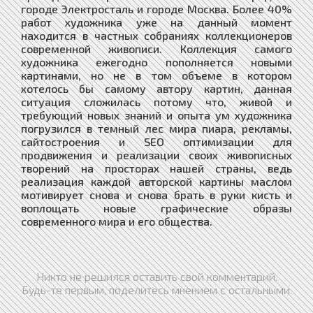
городе Электросталь и городе Москва. Более 40%
работ художника уже на данный момент
находится в частных собраниях коллекционеров
современной живописи. Коллекция самого
художника ежегодно пополняется новыми
картинами, но не в том объеме в котором
хотелось бы самому автору картин, данная
ситуация сложилась потому что, живой и
требующий новых знаний и опыта ум художника
погрузился в темный лес мира пиара, рекламы,
сайтостроения и SEO оптимизации для
продвижения и реализации своих живописных
творений на просторах нашей страны, ведь
реализация каждой авторской картины маслом
мотивирует снова и снова брать в руки кисть и
воплощать новые графические образы
современного мира и его общества.
Никто не решился оставить свой комментарий.
Будь-те первым, поделитесь мнением с остальными.