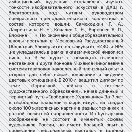
амбициозный художник отправился изучать
тонкости изобразительного искусства в ДХШ г.
Электросталь под чутким руководством
прекрасного преподавательского коллектива в
состав которого вошли: Самоходкин Г. А.,
Лаврентьева Н. Н., Ковалев С. Н., Воробьев В. П.,
Блохина Т. Н. По окончании общеобразовательной
школы поступил в Московский Государственный
Областной Университет на факультет «ИЗО и НР»
,не укладываясь в рамки академической живописи
лишь на 3-ем курсе с помощью отличного
наставника и друга Коннова Михаила Николаевича
систематизировал накопленный пленэрный опыт и
открыл для себя новое понимание и видение
цветовых отношений. В 2010 г. защитил диплом по
теме «Городской пейзаж в системе
художественного образования», начав длинный и
тернистый путь «Свободного Художника» За 7 лет
в свободном плавании в мире искусства создал
около 100 живописных картин в разных техниках и
разной сюжетной направленности. Из бунтарских
соображений не состоит в именитых союзах
художников России, но имеет большой опыт в
проведении персональных выставок в родном