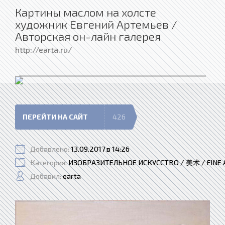
Картины маслом на холсте
художник Евгений Артемьев /
Авторская он-лайн галерея
http://earta.ru/
ПЕРЕЙТИ НА САЙТ
426
Добавлено:
13.09.2017 в 14:26
Категория:
ИЗОБРАЗИТЕЛЬНОЕ ИСКУССТВО / 美术 / FINE 
Добавил:
earta