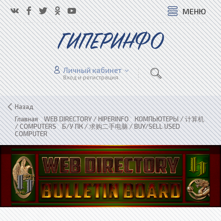
МЕНЮ
ГИПЕРИНФО
Личный кабинет
Вход и регистрация
Назад
Главная
»
WEB DIRECTORY / HIPERINFO
»
КОМПЬЮТЕРЫ / 计算机
/ COMPUTERS
»
Б/У ПК / 求购二手电脑 / BUY/SELL USED
COMPUTER