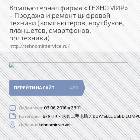
Компьютерная фирма «ТЕХНОМИР»
- Продажа и ремонт цифровой
техники (компьютеров, ноутбуков,
планшетов, смартфонов,
оргтехники)
http://tehnomirservice.ru/
ПЕРЕЙТИ НА САЙТ
490
Добавлено:
03.06.2016 в 23:11
Категория:
Б/У ПК / 求购二手电脑 / BUY/SELL USED COMP
Добавил:
tehnomirservis