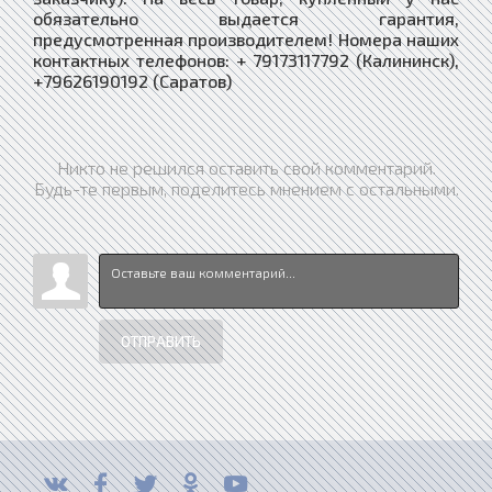
обязательно выдается гарантия,
предусмотренная производителем! Номера наших
контактных телефонов: + 79173117792 (Калининск),
+79626190192 (Саратов)
Никто не решился оставить свой комментарий.
Будь-те первым, поделитесь мнением с остальными.
ОТПРАВИТЬ