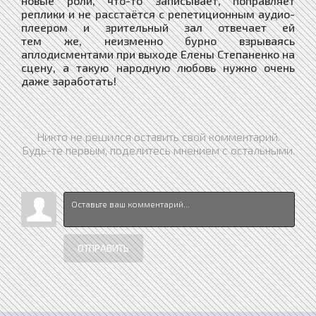
новые роли, что-то записывает, поправляет
реплики и не расстаётся с репетиционным аудио-
плеером и зрительный зал отвечает ей
тем же, неизменно бурно взрываясь
аплодисментами при выходе Елены Степаненко на
сцену, а такую народную любовь нужно очень
даже заработать!
Никто не решился оставить свой комментарий.
Будь-те первым, поделитесь мнением с остальными.
ОТПРАВИТЬ