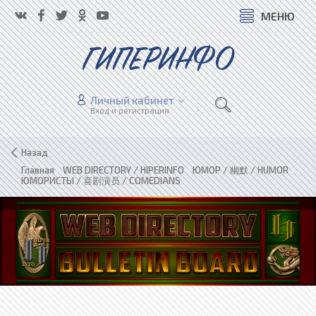
МЕНЮ
ГИПЕРИНФО
Личный кабинет
Вход и регистрация
Назад
Главная
»
WEB DIRECTORY / HIPERINFO
»
ЮМОР / 幽默 / HUMOR
»
ЮМОРИСТЫ / 喜剧演员 / COMEDIANS