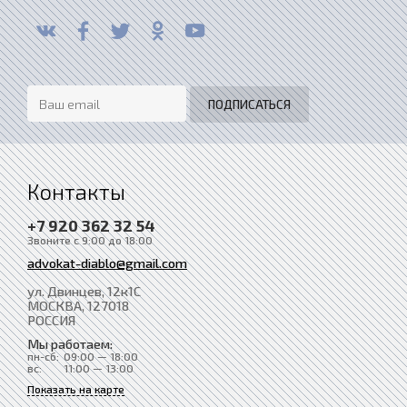
Контакты
+7 920 362 32 54
Звоните с 9:00 до 18:00
advokat-diablo@gmail.com
ул. Двинцев, 12к1С
МОСКВА
, 127018
РОССИЯ
Мы работаем:
пн-сб:
09:00 — 18:00
вс:
11:00 — 13:00
Показать на карте