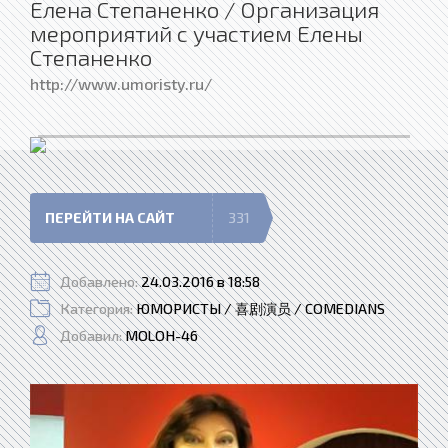
Елена Степаненко / Организация
мероприятий с участием Елены
Степаненко
http://www.umoristy.ru/
ПЕРЕЙТИ НА САЙТ
331
Добавлено:
24.03.2016 в 18:58
Категория:
ЮМОРИСТЫ / 喜剧演员 / COMEDIANS
Добавил:
MOLOH-46