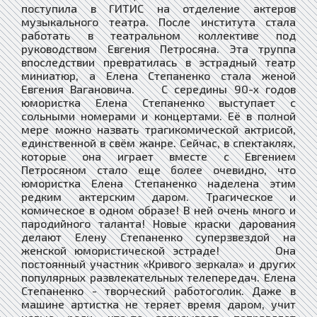
поступила в ГИТИС на отделение актеров
музыкального театра. После института стала
работать в театральном коллективе под
руководством Евгения Петросяна. Эта труппа
впоследствии превратилась в эстрадный театр
миниатюр, а Елена Степаненко стала женой
Евгения Вагановича. С середины 90-х годов
юмористка Елена Степаненко выступает с
сольными номерами и концертами. Её в полной
мере можно назвать трагикомической актрисой,
единственной в свём жанре. Сейчас, в спектаклях,
которые она играет вместе с Евгением
Петросяном стало еще более очевидно, что
юмористка Елена Степаненко наделена этим
редким актерским даром. Трагическое и
комическое в одном образе! В ней очень много и
пародийного таланта! Новые краски дарования
делают Елену Степаненко суперзвездой на
женской юмористической эстраде! Она
постоянный участник «Кривого зеркала» и других
популярных развлекательных телепередач. Елена
Степаненко - творческий работоголик. Даже в
машине артистка не теряет время даром, учит