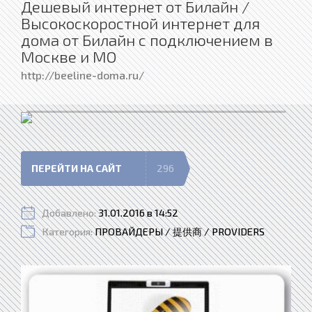
Дешевый интернет от Билайн /
Высокоскоростной интернет для
дома от Билайн с подключением в
Москве и МО
http://beeline-doma.ru/
ПЕРЕЙТИ НА САЙТ
296
Добавлено:
31.01.2016 в 14:52
Категория:
ПРОВАЙДЕРЫ / 提供商 / PROVIDERS