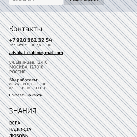
Контакты
+7 920 362 32 54
Звоните с 9:00 до 18:00
advokat-diablo@gmail.com
ул. Двинцев, 12к1С
МОСКВА
, 127018
РОССИЯ
Мы работаем:
пн-сб:
09:00 — 18:00
вс:
11:00 — 13:00
Показать на карте
ЗНАНИЯ
ВЕРА
НАДЕЖДА
ЛЮБОВЬ