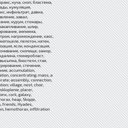
ракс, куча, скоп, бластема,
иады, кумуляция,
кс, инфильтрат, давка,
вление, завал,
ание, курум, стожары,
накапливание, шлир,
рование, эмпиема,
тром, нагромождение, хаос,
ематоцеле, пелотон, натек,
зация, ясли, конденсация,
очивание, скопище, зажор,
ндалина, гломеробласт,
 высыпка, биостелл, стая,
рирование, стечение,
ние, accumulation,
tion, concentrating; mass, a
rate; assembly, connection,
tion; village, nest, choir,
skloplenie, placer,
inx, cork, galaxy,
orax, heap, Skopje,
 friends, Hyades,
n, hemothorax, infiltration