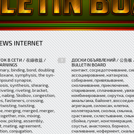
EWS INTERNET
ОК В СЕТИ / 在線收益 /
ДОСКИ ОБЪЯВЛЕНИЙ / 公告板 
3
EARNINGS
BULLETIN BOARD
ary, binding, bond, doubling
контакт, сосредоточивание, си
 siloxane, symphysis, the syn-
ассоциирование, катахреза,
mpound synapse,
собирание, привязывание,
sis, synthesis, shearing,
сколачивание, приключение,
iveting, riveting, bracket,
спаривание, сплачивание, увяз
, nailing, Skolkov, congestion,
комбинирование, скрутка, скр
ps, fasteners, crossing,
амальгама, байонет, воссоеди
 twisting, twisting,
агрегация, силоксан, клепка,
ie, merging, merged, merger,
коллятералия, сколка, смычка,
together, mix, mixing,
срастание, схлестывание, смы
bow, picking, assembly,
сбойка, гумат, конгломерация,
t, mating, agreement,
соустье, анастомоз, борнеол,
tion, conjugation,
счаливание, кофермент, скалы