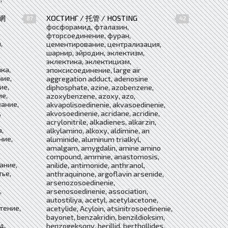
聯網
ХОСТИНГ / 托管 / HOSTING
87
42
фосфорамид, фталазин,
фторсоединение, фуран,
,
цементирование, централизация,
шарнир, эйродин, эклектизм,
эклектика, эклектицизм,
ка,
эпоксисоединение, large air
ние,
aggregation adduct, adenosine
ие,
diphosphate, azine, azobenzene,
ие,
azoxybenzene, azoxy, azo,
вание,
akvapolisoedinenie, akvasoedinenie,
,
akvosoedinenie, acridane, acridine,
acrylonitrile, alkadienes, alkarzin,
,
alkylamino, alkoxy, aldimine, an
ние,
aluminide, aluminum trialkyl,
amalgam, amygdalin, amine amino
compound, ammine, anastomosis,
ание,
anilide, antimonide, anthranol,
тье,
anthraquinone, argoflavin arsenide,
arsenozosoedinenie,
,
arsenosoedinenie, association,
autostiliya, acetyl, acetylacetone,
тение,
acetylide, Acyloin, atsinitrosoedinenie,
bayonet, benzakridin, benzildioksim,
д,
benzogeksony, berillid, berthollides,