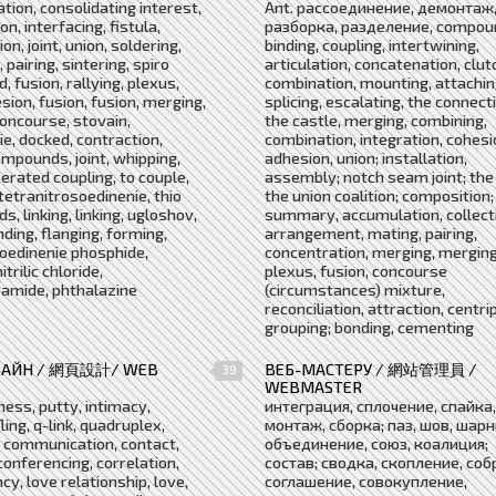
tion, consolidating interest,
Ant. рассоединение, демонтаж
n, interfacing, fistula,
разборка, разделение, compou
n, joint, union, soldering,
binding, coupling, intertwining,
 pairing, sintering, spiro
articulation, concatenation, clut
 fusion, rallying, plexus,
combination, mounting, attachin
esion, fusion, fusion, merging,
splicing, escalating, the connect
concourse, stovain,
the castle, merging, combining,
e, docked, contraction,
combination, integration, cohesi
mpounds, joint, whipping,
adhesion, union; installation,
perated coupling, to couple,
assembly; notch seam joint; the 
 tetranitrosoedinenie, thio
the union coalition; composition;
, linking, linking, ugloshov,
summary, accumulation, collect
nding, flanging, forming,
arrangement, mating, pairing,
oedinenie phosphide,
concentration, merging, merging
trilic chloride,
plexus, fusion, concourse
amide, phthalazine
(circumstances) mixture,
reconciliation, attraction, centri
grouping; bonding, cementing
ЗАЙН / 網頁設計/ WEB
ВЕБ-МАСТЕРУ / 網站管理員 /
39
WEBMASTER
ess, putty, intimacy,
интеграция, сплочение, спайка,
fling, q-link, quadruplex,
монтаж, сборка; паз, шов, шарн
 communication, contact,
объединение, союз, коалиция;
conferencing, correlation,
состав; сводка, скопление, соб
cy, love relationship, love,
соглашение, совокупление,