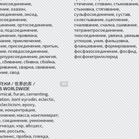
иносоединение,
стечение, стоваин, стыкование
ние, озазон,
стыковка, стягивание,
оединение, оксид,
сульфосоединение, сустав,
осоединение,
схлестывание, сцепление,
инение, ортосоединение,
счаливание, счалка, сшивание,
а, подсоединение,
тетранитросоединение,
инение, привязка,
тиосоединение, увязка, увязыв
ание, приключение,
углошов, уния, фальцовка,
ие, присоединение, притык,
фланцевание, формирование,
ие, псевдосоединение,
фосфазосоединение, фосфид,
урпуресоединение, религия,
фосфонитрилхлорид
, сбивание, сбивка, сбойка,
аривание, сварка, свивание,
ние, свод
ТЕКИ / 世界的库 /
99
ES WORLDWIDE
mical, furan, cementing,
tion, Joint eyrodin, eclectic,
eclecticism, epoxy,
е, концентрация,
очение; масса, конгломерат;
, соединение, умножение;
гнездо, хор, абсцесс,
ие, россыпь,
ьпинкс, пробка, плеяда,