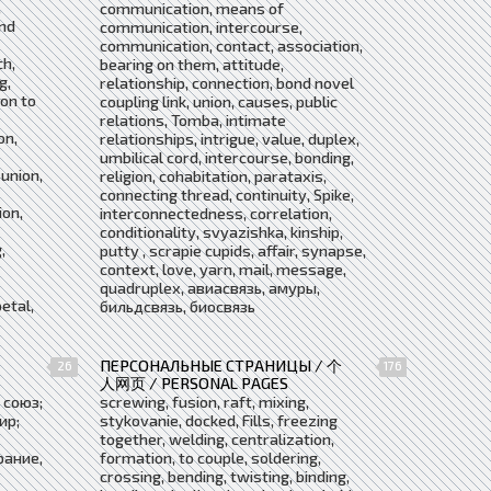
,
communication, means of
nd
communication, intercourse,
communication, contact, association,
ch,
bearing on them, attitude,
g,
relationship, connection, bond novel
ion to
coupling link, union, causes, public
relations, Tomba, intimate
on,
relationships, intrigue, value, duplex,
umbilical cord, intercourse, bonding,
union,
religion, cohabitation, parataxis,
connecting thread, continuity, Spike,
ion,
interconnectedness, correlation,
conditionality, svyazishka, kinship,
,
putty , scrapie cupids, affair, synapse,
context, love, yarn, mail, message,
quadruplex, авиасвязь, амуры,
petal,
бильдсвязь, биосвязь
ПЕРСОНАЛЬНЫЕ СТРАНИЦЫ / 个
26
176
人网页 / PERSONAL PAGES
 союз;
screwing, fusion, raft, mixing,
ир;
stykovanie, docked, Fills, freezing
together, welding, centralization,
рание,
formation, to couple, soldering,
crossing, bending, twisting, binding,