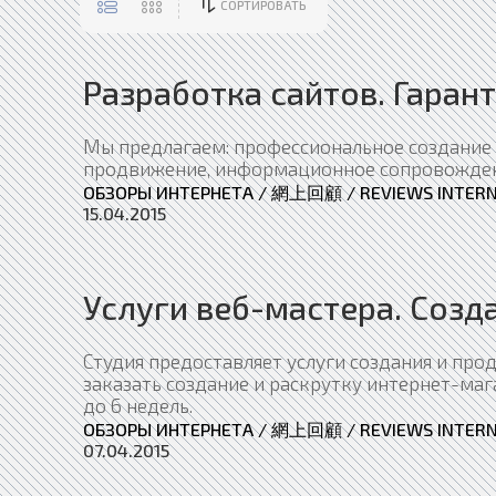
СОРТИРОВАТЬ
Разработка сайтов. Гаран
Мы предлагаем: профессиональное создание 
продвижение, информационное сопровождение
ОБЗОРЫ ИНТЕРНЕТА / 網上回顧 / REVIEWS INTER
15.04.2015
Услуги веб-мастера. Созд
Студия предоставляет услуги создания и пр
заказать создание и раскрутку интернет-маг
до 6 недель.
ОБЗОРЫ ИНТЕРНЕТА / 網上回顧 / REVIEWS INTER
07.04.2015