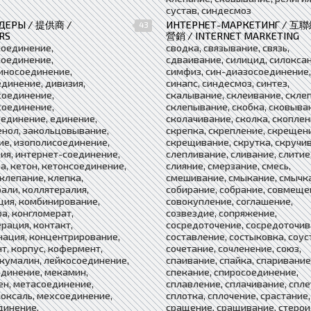
сустав, синдесмоз
ДЕРЫ / 提供商 /
ИНТЕРНЕТ-МАРКЕТИНГ / 互
43
RS
營銷 / INTERNET MARKETING
соединение,
сводка, связывание, связь,
соединение,
сдваивание, силицид, силоксан
иносоединение,
симфиз, син-диазосоединение,
динение, дивизия,
синапс, синдесмоз, синтез,
соединение,
скалывание, склеивание, склеп
соединение,
склепывание, скобка, сковыва
единение, единение,
сколачивание, сколка, скоплен
енол, закольцовывание,
скрепка, скрепление, скрещен
е, изополисоединение,
скрещивание, скрутка, скручи
ия, интернет-соединение,
слепливание, сливание, слитие
а, кетон, кетонсоединение,
слияние, смерзание, смесь,
 клепание, клепка,
смешивание, смыкание, смычка
али, коллятералия,
собирание, собрание, совмеще
ия, комбинирование,
совокупление, соглашение,
а, конгломерат,
созвездие, сопряжение,
рация, контакт,
сосредоточение, сосредоточив
ация, концентрирование,
составление, состыковка, соус
т, корпус, кофермент,
сочетание, сочленение, союз,
 кумалин, лейкосоединение,
спаивание, спайка, спаривание
динение, мекамин,
спекание, спиросоединение,
н, метасоединение,
сплавление, сплачивание, спле
оксаль, мехсоединение,
сплотка, сплочение, срастание,
динение,
сращение, сращивание, стерои