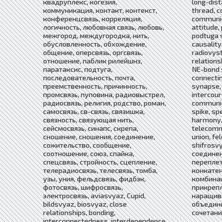
квадруплекс, когезия,
long-dis
коммуникация, контакт, контекст,
thread, c
конференцсвязь, корреляция,
communic
логичность, любовная связь, любовь,
attitude, 
межгород, междугородка, нить,
podtuga s
обусловленность, обхождение,
causality
общение, оперсвязь, оргсвязь,
radiovystr
отношение, паблик рилейшнз,
relation
паратаксис, подтуга,
NE-bond s
последовательность, почта,
connecti
преемственность, причинность,
synapse, 
промсвязь, пуповина, радиовыстрел,
intercour
радиосвязь, религия, родство, роман,
communica
самосвязь, св-связь, связишка,
spike, sp
связность, связующая нить,
harmony, 
сейсмосвязь, синапс, скрепа,
telecomm
сношение, сношения, соединение,
union, fe
сожительство, сообщение,
shifrosv
соотношение, союз, спайка,
соединен
спецсвязь, стройность, сцепление,
переплет
телерадиосвязь, телесвязь, томба,
конкатен
узы, уния, фельдсвязь, фидбэк,
комбинац
фотосвязь, шифросвязь,
прикрепл
электросвязь, aviasvyaz, Cupid,
наращива
bildsvyaz, biosvyaz, close
объедин
relationships, bonding,
сочетан
interconnectedness, interdependence,