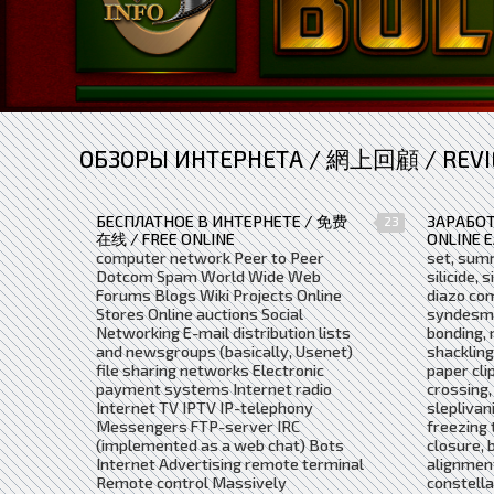
ОБЗОРЫ ИНТЕРНЕТА / 網上回顧 / REVI
БЕСПЛАТНОЕ В ИНТЕРНЕТЕ / 免费
ЗАРАБОТ
23
在线 / FREE ONLINE
ONLINE 
computer network Peer to Peer
set, summ
Dotcom Spam World Wide Web
silicide,
Forums Blogs Wiki Projects Online
diazo co
Stores Online auctions Social
syndesmo
Networking E-mail distribution lists
bonding, r
and newsgroups (basically, Usenet)
shackling
file sharing networks Electronic
paper cli
payment systems Internet radio
crossing,
Internet TV IPTV IP-telephony
sleplivan
Messengers FTP-server IRC
freezing 
(implemented as a web chat) Bots
closure, 
Internet Advertising remote terminal
alignmen
Remote control Massively
constella