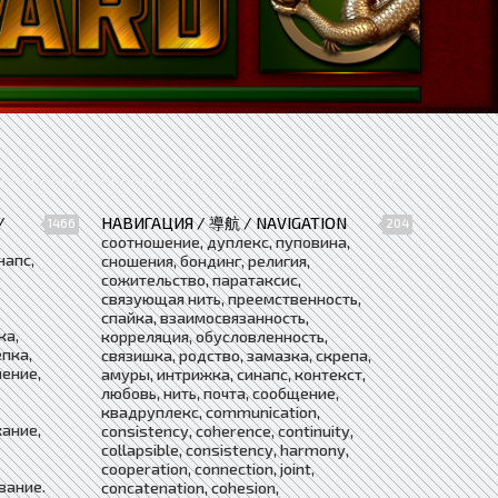
/
НАВИГАЦИЯ / 導航 / NAVIGATION
1466
204
соотношение, дуплекс, пуповина,
напс,
сношения, бондинг, религия,
сожительство, паратаксис,
связующая нить, преемственность,
спайка, взаимосвязанность,
ка,
корреляция, обусловленность,
епка,
связишка, родство, замазка, скрепа,
нение,
амуры, интрижка, синапс, контекст,
любовь, нить, почта, сообщение,
квадруплекс, communication,
кание,
consistency, coherence, continuity,
collapsible, consistency, harmony,
cooperation, connection, joint,
вание.
concatenation, cohesion,