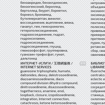
бензакридин, бензилдиоксим,
нитроам
бензогексоний, бериллид,
объедине
бертоллид, биурет, борметил,
оксиазос
борнеол, бромамид,
оксимид
бутилмеркаптан, винилог,
оксисоед
воссоединение, вцепление, вязка,
пектиноз
ганапут, гем, гемохромоген,
полисоед
гетерополисоединение,
привязыв
гидразосоединение, гидрат,
примирен
гидроксиламин,
притяжен
гидроксисоединение,
пурин, п
гидросоединение, глуцид,
ротаксан
глюкозофосфат, группировка,
сбор, св
гуанозин-трифосфат, гумат,
свинчива
дальтонид
ИНТЕРНЕТ-УСЛУГИ / 互聯網服務 /
БИБЛИО
670
INTERNET SERVICES
LIBRARI
guanosine triphosphate, humate,
fluoroche
daltonides, deoxy, dekstrosoedinenie,
centraliza
diazoaminosoedinenie, diazo
eclectic 
compound division dihydro compound,
скоплени
dinitrosoedinenie, disazosoedinenie,
сосредот
togetherness, enamine, enol,
собрание
loopback, closure, izopolisoedinenie,
станица, 
integration, Internet connection,
склоплен
catachresis, ketone ketonsoedinenie,
гидросал