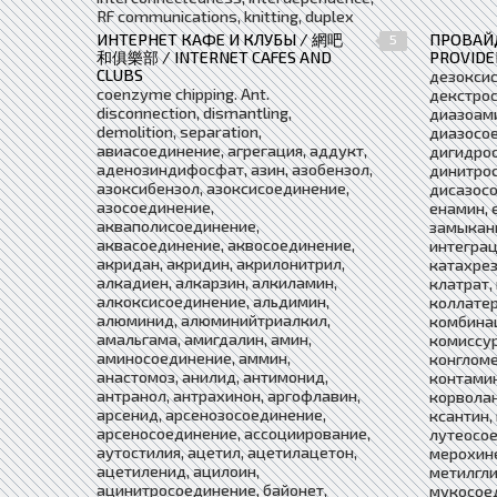
RF communications, knitting, duplex
ИНТЕРНЕТ КАФЕ И КЛУБЫ / 網吧
ПРОВАЙ
5
和俱樂部 / INTERNET CAFES AND
PROVIDE
CLUBS
дезокси
coenzyme chipping. Ant.
декстро
disconnection, dismantling,
диазоам
demolition, separation,
диазосое
авиасоединение, агрегация, аддукт,
дигидро
аденозиндифосфат, азин, азобензол,
динитро
азоксибензол, азоксисоединение,
дисазосо
азосоединение,
енамин, 
акваполисоединение,
замыкани
аквасоединение, аквосоединение,
интеграц
акридан, акридин, акрилонитрил,
катахрез
алкадиен, алкарзин, алкиламин,
клатрат,
алкоксисоединение, альдимин,
коллатер
алюминид, алюминийтриалкил,
комбинац
амальгама, амигдалин, амин,
комиссур
аминосоединение, аммин,
конгломе
анастомоз, анилид, антимонид,
контамин
антранол, антрахинон, аргофлавин,
корволан
арсенид, арсенозосоединение,
ксантин,
арсеносоединение, ассоциирование,
лутеосое
аутостилия, ацетил, ацетилацетон,
мерохине
ацетиленид, ацилоин,
метилгли
ацинитросоединение, байонет,
мукосое