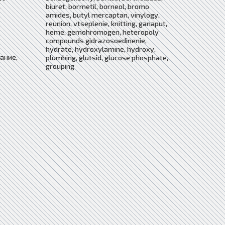
,
biuret, bormetil, borneol, bromo
amides, butyl mercaptan, vinylogy,
reunion, vtseplenie, knitting, ganaput,
heme, gemohromogen, heteropoly
compounds gidrazosoedinenie,
hydrate, hydroxylamine, hydroxy,
ание,
plumbing, glutsid, glucose phosphate,
grouping