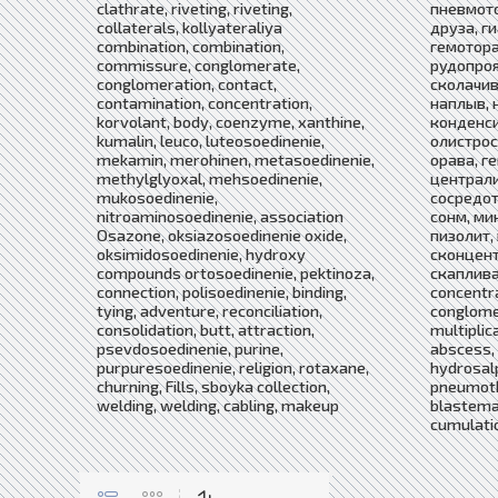
clathrate, riveting, riveting,
пневмото
collaterals, kollyateraliya
друза, г
combination, combination,
гемотора
commissure, conglomerate,
рудопроя
conglomeration, contact,
сколачив
contamination, concentration,
наплыв, 
korvolant, body, coenzyme, xanthine,
конденси
kumalin, leuco, luteosoedinenie,
олистрос
mekamin, merohinen, metasoedinenie,
орава, г
methylglyoxal, mehsoedinenie,
централи
mukosoedinenie,
сосредот
nitroaminosoedinenie, association
сонм, ми
Osazone, oksiazosoedinenie oxide,
пизолит,
oksimidosoedinenie, hydroxy
сконцент
compounds ortosoedinenie, pektinoza,
скаплива
connection, polisoedinenie, binding,
concentra
tying, adventure, reconciliation,
conglome
consolidation, butt, attraction,
multiplica
psevdosoedinenie, purine,
abscess, 
purpuresoedinenie, religion, rotaxane,
hydrosalp
churning, Fills, sboyka collection,
pneumoth
welding, welding, cabling, makeup
blastema,
cumulatio