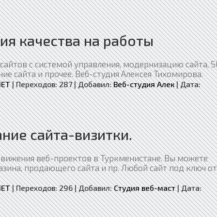
тия качества на работы
сайтов с системой управления, модернизацию сайта, 
 сайта и прочее. Веб-студия Алексея Тихомирова.
NET
|
Переходов:
287
|
Добавил:
Веб-студия Алек
|
Дата:
ание сайта-визитки.
одвижения веб-проектов в Туркменистане. Вы можете
азина, продающего сайта и пр. Любой сайт под ключ от
NET
|
Переходов:
296
|
Добавил:
Студия веб-маст
|
Дата: