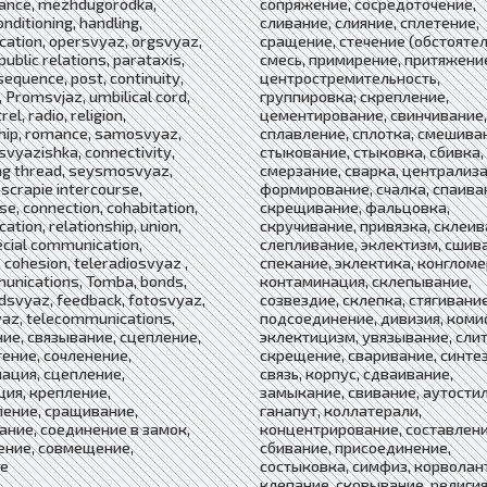
tance, mezhdugorodka,
сопряжение, сосредоточение,
onditioning, handling,
сливание, слияние, сплетение,
ation, opersvyaz, orgsvyaz,
сращение, стечение (обстоятел
public relations, parataxis,
смесь, примирение, притяжени
equence, post, continuity,
центростремительность,
, Promsvjaz, umbilical cord,
группировка; скрепление,
el, radio, religion,
цементирование, свинчивание,
ship, romance, samosvyaz,
сплавление, сплотка, смешива
vyazishka, connectivity,
стыкование, стыковка, сбивка,
ng thread, seysmosvyaz,
смерзание, сварка, централиза
scrapie intercourse,
формирование, счалка, спаива
se, connection, cohabitation,
скрещивание, фальцовка,
tion, relationship, union,
скручивание, привязка, склеив
ecial communication,
слепливание, эклектизм, сшив
cohesion, teleradiosvyaz ,
спекание, эклектика, конгломе
unications, Tomba, bonds,
контаминация, склепывание,
ldsvyaz, feedback, fotosvyaz,
созвездие, склепка, стягивание
yaz, telecommunications,
подсоединение, дивизия, коми
ие, связывание, сцепление,
эклектицизм, увязывание, слит
ение, сочленение,
скрещение, сваривание, синтез
ация, сцепление,
связь, корпус, сдваивание,
ия, крепление,
замыкание, свивание, аутостил
ение, сращивание,
ганапут, коллатерали,
ние, соединение в замок,
концентрирование, составлени
ение, совмещение,
сбивание, присоединение,
ие
состыковка, симфиз, корволант
клепание, сковывание, религия