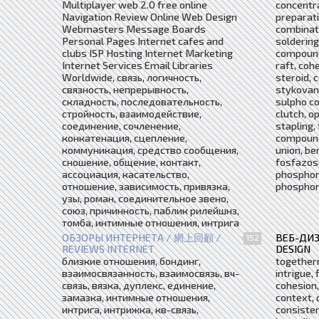
Multiplayer web 2.0 free online
concentra
Navigation Review Online Web Design
preparatio
Webmasters Message Boards
combinatio
Personal Pages Internet cafes and
soldering,
clubs ISP Hosting Internet Marketing
compound,
Internet Services Email Libraries
raft, coh
Worldwide, связь, логичность,
steroid, 
связность, непрерывность,
stykovani
складность, последовательность,
sulpho co
стройность, взаимодействие,
clutch, o
соединение, сочленение,
stapling,
конкатенация, сцепление,
compounds
коммуникация, средство сообщения,
union, be
сношение, общение, контакт,
fosfazos
ассоциация, касательство,
phosphoni
отношение, зависимость, привязка,
phosphor
узы, роман, соединительное звено,
союз, причинность, паблик рилейшнз,
томба, интимные отношения, интрига
ОБЗОРЫ ИНТЕРНЕТА / 網上回顧 /
ВЕБ-ДИ
152
REVIEWS INTERNET
DESIGN
близкие отношения, бондинг,
togethern
взаимосвязанность, взаимосвязь, вч-
intrigue, 
связь, вязка, дуплекс, единение,
cohesion,
замазка, интимные отношения,
context, 
интрига, интрижка, кв-связь,
consisten