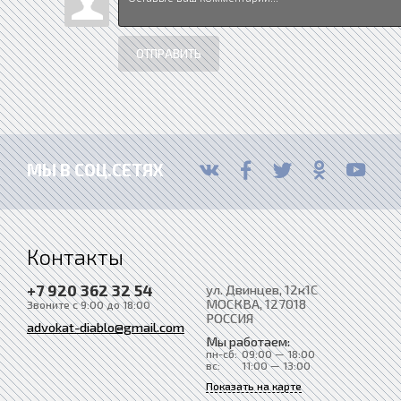
ОТПРАВИТЬ
МЫ В СОЦ.СЕТЯХ
Контакты
+7 920 362 32 54
ул. Двинцев, 12к1С
МОСКВА
, 127018
Звоните с 9:00 до 18:00
РОССИЯ
advokat-diablo@gmail.com
Мы работаем:
пн-сб:
09:00 — 18:00
вс:
11:00 — 13:00
Показать на карте