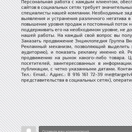
Персональная работа с каждым клиентом, обе
сайтов в социальных сетях требует значительны
специалисты нашей компании. Необходимые зада
выявления и устранения различного негатива в
повышение уровня продаж и постоянный поток но
поддерживать его на необходимом уровне, не до
нашей работы. На каждый свой вопрос вы полу
Заказать продвижение Энциклопедия Группа В
Рекламный механизм, позволяющий выделить и
аудиторию), и показать рекламу именно ей. 
продвижению на рынок какого-либо товара. Ц
посетителей, заинтересованных в информации
публикации, с четко указанными датами. Контак
Тел.: Email.: Адрес.: 8 916 161 72-39 me@targ
представительства в социальных сетях), операт