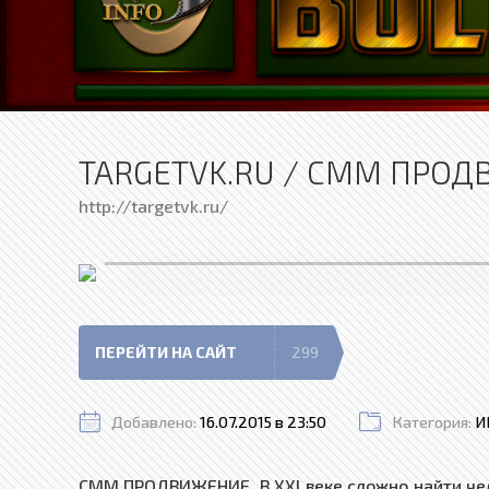
TARGETVK.RU / СММ ПРО
http://targetvk.ru/
ПЕРЕЙТИ НА САЙТ
299
Добавлено:
16.07.2015 в 23:50
Категория:
И
СММ ПРОДВИЖЕНИЕ. В XXI веке сложно найти чел