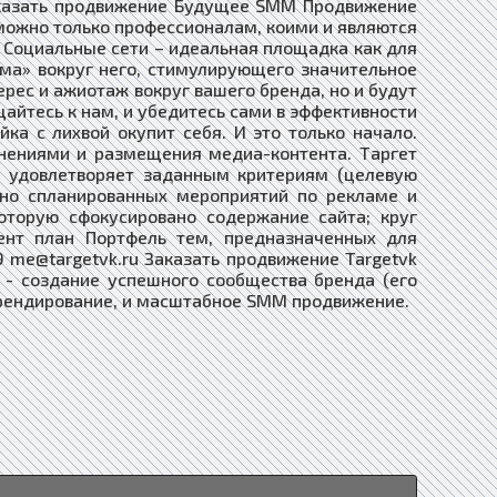
аказать продвижение Будущее SMM Продвижение
 можно только профессионалам, коими и являются
 Социальные сети – идеальная площадка как для
ума» вокруг него, стимулирующего значительное
рес и ажиотаж вокруг вашего бренда, но и будут
айтесь к нам, и убедитесь сами в эффективности
а с лихвой окупит себя. И это только начало.
нениями и размещения медиа-контента. Таргет
я удовлетворяет заданным критериям (целевую
ьно спланированных мероприятий по рекламе и
оторую сфокусировано содержание сайта; круг
тент план Портфель тем, предназначенных для
9 me@targetvk.ru Заказать продвижение Targetvk
ча - создание успешного сообщества бренда (его
 брендирование, и масштабное SMM продвижение.