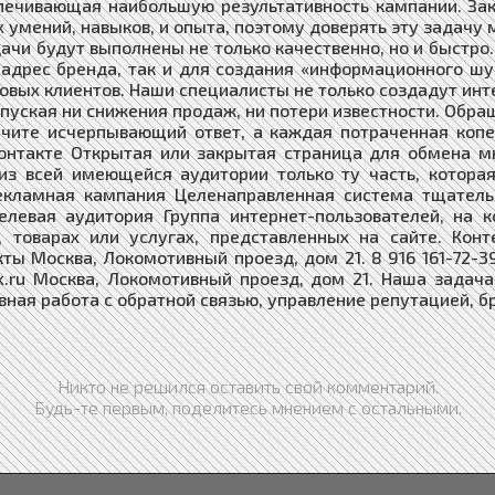
спечивающая наибольшую результативность кампании. З
х умений, навыков, и опыта, поэтому доверять эту задачу
чи будут выполнены не только качественно, но и быстро.
 адрес бренда, так и для создания «информационного ш
вых клиентов. Наши специалисты не только создадут инте
пуская ни снижения продаж, ни потери известности. Обращ
чите исчерпывающий ответ, а каждая потраченная копейк
контакте Открытая или закрытая страница для обмена м
з всей имеющейся аудитории только ту часть, котора
Рекламная кампания Целенаправленная система тщател
елевая аудитория Группа интернет-пользователей, на к
, товарах или услугах, представленных на сайте. Кон
ты Москва, Локомотивный проезд, дом 21. 8 916 161-72-3
etvk.ru Москва, Локомотивный проезд, дом 21. Наша зада
ивная работа с обратной связью, управление репутацией,
Никто не решился оставить свой комментарий.
Будь-те первым, поделитесь мнением с остальными.