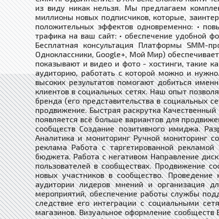
из виду никак нельзя. Мы предлагаем компле
миллионы новых подписчиков, которые, заинтер
положительных эффектов одновременно: • пов
трафика на ваш сайт: • обеспечение удобной ф
Бесплатная консультация Платформы SMM-про
Одноклассники, Google+, Мой Мир) обеспечивает
показывают и видео и фото - хостинги, такие к
аудиторию, работать с которой можно и нужно
высоких результатов помогают добиться имен
клиентов в социальных сетях. Наш опыт позво
бренда (его представительства в социальных с
продвижение. Быстрая раскрутка Качественный
появляется всё больше вариантов для продвиже
сообществ Создание позитивного имиджа. Разр
Аналитика и мониторинг Ручной мониторинг со
реклама Работа с таргетированной рекламой 
бюджета. Работа с негативом Направление диск
пользователей в сообществах. Продвижение со
новых участников в сообщество. Проведение
аудитории лидеров мнений и организация дл
мероприятий, обеспечение работы службы подде
следствие его интеграции с социальными сет
магазинов. Визуальное оформление сообществ 