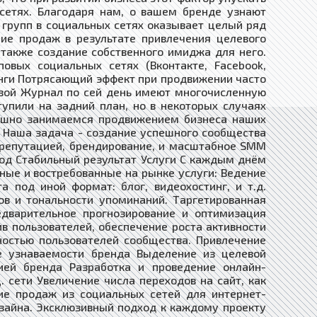
сетях. Благодаря нам, о вашем бренде узнают
 групп в социальных сетях оказывает целый ряд
ие продаж в результате привлечения целевого
 также создание собственного имиджа для него.
вых социальных сетях (Вконтакте, Facebook,
тинги Потрясающий эффект при продвижении часто
 Живой Журнал по сей день имеют многочисленную
упили на задний план, но в некоторых случаях
пешно занимаемся продвижением бизнеса наших
 Наша задача - создание успешного сообщества
е репутацией, брендирование, и масштабное SMM
од Стабильный результат Услуги С каждым днём
ные и востребованные на рынке услуги: Ведение
 под иной формат: блог, видеохостинг, и т.д.
ов и тональности упоминаний. Таргетированная
едварительное прогнозирование и оптимизация
в пользователей, обеспечение роста активности
ностью пользователей сообщества. Привлечение
е узнаваемости бренда Выделение из целевой
ией бренда Разработка и проведение онлайн-
 сети Увеличение числа переходов на сайт, как
ие продаж из социальных сетей для интернет-
зайна. Эксклюзивный подход к каждому проекту