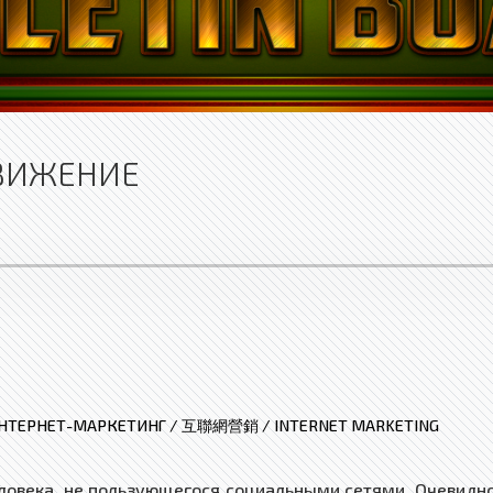
ДВИЖЕНИЕ
НТЕРНЕТ-МАРКЕТИНГ / 互聯網營銷 / INTERNET MARKETING
овека, не пользующегося социальными сетями. Очевидно, 