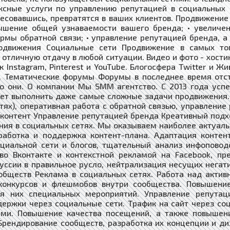
ксные услуги по управлению репутацией в социальных 
есовавшись, превратятся в ваших клиентов. Продвижение
ышение общей узнаваемости вашего бренда; • увеличен
ормы обратной связи; • управление репутацией бренда, а
движения Социальные сети Продвижение в самых топо
 отличную отдачу в любой ситуации. Видео и фото - хос
ак Instagram, Pinterest и YouTube. Блогосфера Twitter и
. Тематические форумы Форумы в последнее время отст
но они. О компании Мы SMM агентство. С 2013 года ус
ляет выполнить даже самые сложные задачи продвижения.
етях), оперативная работа с обратной связью, управлени
 контент Управление репутацией бренда Креативный подх
ния в социальных сетях. Мы оказываем наиболее актуаль
аботка и поддержка контент-плана. Адаптация контента
циальной сети и блогов, тщательный анализ инфоповод
во Вконтакте и контекстной рекламой на Facebook, пр
уссии в правильное русло, нейтрализация несущих негати
обществ Реклама в социальных сетях. Работа над актив
 конкурсов и флешмобов внутри сообщества. Повышени
я них специальных мероприятий. Управление репутац
ржки через социальные сети. Трафик на сайт через соц.
ями. Повышение качества посещений, а также повышен
Брендирование сообществ, разработка их концепции и ди