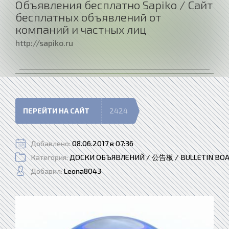
Объявления бесплатно Sapiko / Сайт
бесплатных объявлений от
компаний и частных лиц
http://sapiko.ru
ПЕРЕЙТИ НА САЙТ
2424
Добавлено:
08.06.2017 в 07:36
Категория:
ДОСКИ ОБЪЯВЛЕНИЙ / 公告板 / BULLETIN BO
Добавил:
Leona8043