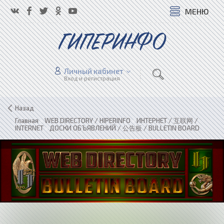
МЕНЮ
ГИПЕРИНФО
Личный кабинет
Вход и регистрация
Назад
Главная
»
WEB DIRECTORY / HIPERINFO
»
ИНТЕРНЕТ / 互联网 /
INTERNET
»
ДОСКИ ОБЪЯВЛЕНИЙ / 公告板 / BULLETIN BOARD