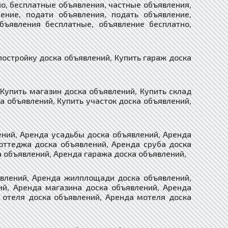
о, бесплатные объявления, частные объявления,
ение, подати объявления, подать объявление,
бъявления бесплатные, объявление бесплатно,
постройку доска объявлений, Купить гараж доска
Купить магазин доска объявлений, Купить склад
а объявлений, Купить участок доска объявлений,
ений, Аренда усадьбы доска объявлений, Аренда
оттеджа доска объявлений, Аренда сруба доска
а объявлений, Аренда гаража доска объявлений,
явлений, Аренда жилплощади доска объявлений,
й, Аренда магазина доска объявлений, Аренда
 отеля доска объявлений, Аренда мотеля доска