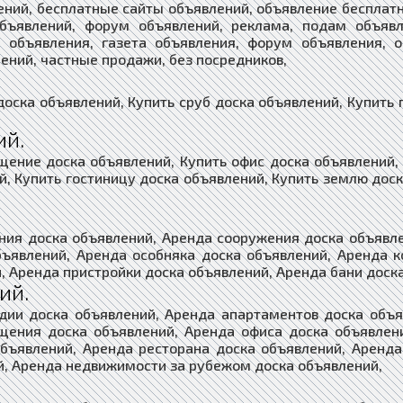
ений, бесплатные сайты объявлений, объявление бесплатн
объявлений, форум объявлений, реклама, подам объявл
т объявления, газета объявления, форум объявления, о
ений, частные продажи, без посредников,
доска объявлений, Купить сруб доска объявлений, Купить 
ий.
щение доска объявлений, Купить офис доска объявлений, 
й, Купить гостиницу доска объявлений, Купить землю доск
ния доска объявлений, Аренда сооружения доска объявл
бъявлений, Аренда особняка доска объявлений, Аренда к
, Аренда пристройки доска объявлений, Аренда бани доск
ий.
дии доска объявлений, Аренда апартаментов доска объ
щения доска объявлений, Аренда офиса доска объявлени
объявлений, Аренда ресторана доска объявлений, Аренда
й, Аренда недвижимости за рубежом доска объявлений,