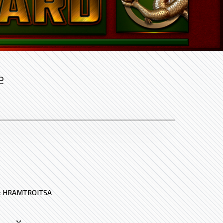
е
:
HRAMTROITSA