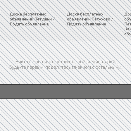
Доска бесплатных
Доска бесплатных
До
объявлений Петушки /
объявлений Петухово /
об
Подать объявление
Подать объявление
Пе
Ка
об
Никто не решился оставить свой комментарий.
Будь-те первым, поделитесь мнением с остальными.