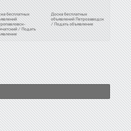
ска бесплатных
Доска бесплатных
ъявлений
объявлений Петрозаводск
тропавловск-
/ Подать объявление
мчатский / Подать
ъявление