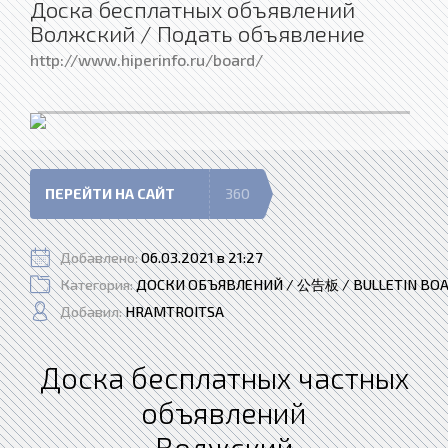
Доска бесплатных объявлений
Волжский / Подать объявление
http://www.hiperinfo.ru/board/
ПЕРЕЙТИ НА САЙТ
360
Добавлено:
06.03.2021 в 21:27
Категория:
ДОСКИ ОБЪЯВЛЕНИЙ / 公告板 / BULLETIN BO
Добавил:
HRAMTROITSA
Доска бесплатных частных
объявлений
Волжский