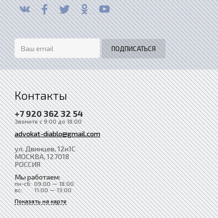
Контакты
+7 920 362 32 54
Звоните с 9:00 до 18:00
advokat-diablo@gmail.com
ул. Двинцев, 12к1С
МОСКВА
, 127018
РОССИЯ
Мы работаем:
пн-сб:
09:00 — 18:00
вс:
11:00 — 13:00
Показать на карте