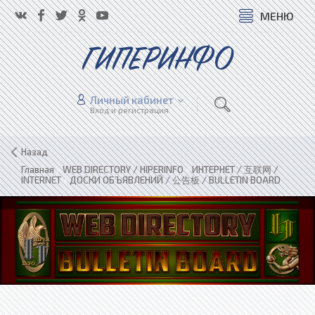
МЕНЮ
ГИПЕРИНФО
Личный кабинет
Вход и регистрация
Назад
Главная
»
WEB DIRECTORY / HIPERINFO
»
ИНТЕРНЕТ / 互联网 /
INTERNET
»
ДОСКИ ОБЪЯВЛЕНИЙ / 公告板 / BULLETIN BOARD