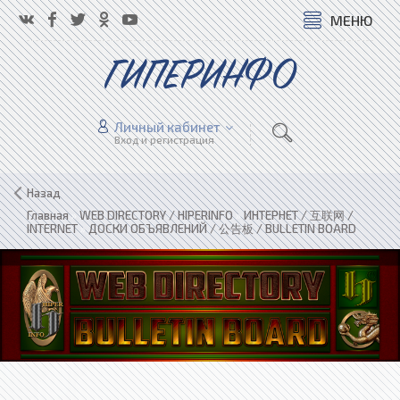
МЕНЮ
ГИПЕРИНФО
Личный кабинет
Вход и регистрация
Назад
Главная
»
WEB DIRECTORY / HIPERINFO
»
ИНТЕРНЕТ / 互联网 /
INTERNET
»
ДОСКИ ОБЪЯВЛЕНИЙ / 公告板 / BULLETIN BOARD