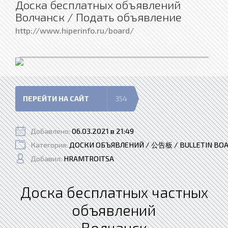
Доска бесплатных объявлений
Волчанск / Подать объявление
http://www.hiperinfo.ru/board/
ПЕРЕЙТИ НА САЙТ
354
Добавлено:
06.03.2021 в 21:49
Категория:
ДОСКИ ОБЪЯВЛЕНИЙ / 公告板 / BULLETIN BO
Добавил:
HRAMTROITSA
Доска бесплатных частных
объявлений
Волчанск