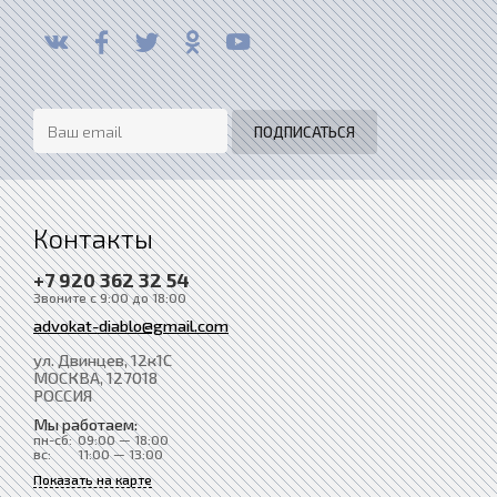
Контакты
+7 920 362 32 54
Звоните с 9:00 до 18:00
advokat-diablo@gmail.com
ул. Двинцев, 12к1С
МОСКВА
, 127018
РОССИЯ
Мы работаем:
пн-сб:
09:00 — 18:00
вс:
11:00 — 13:00
Показать на карте