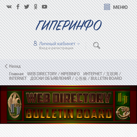
МЕНЮ
ГИПЕРИНФО
Личный кабинет
Вход и регистрация
Назад
Главная
»
WEB DIRECTORY / HIPERINFO
»
ИНТЕРНЕТ / 互联网 /
INTERNET
»
ДОСКИ ОБЪЯВЛЕНИЙ / 公告板 / BULLETIN BOARD