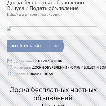
Доска бесплатных объявлений
Вичуга / Подать объявление
http://www.hiperinfo.ru/board/
ПЕРЕЙТИ НА САЙТ
362
Добавлено:
06.03.2021 в 16:46
Категория:
ДОСКИ ОБЪЯВЛЕНИЙ / 公告板 / BULLETIN BO
Добавил:
HRAMTROITSA
Доска бесплатных частных
объявлений
Вичуга