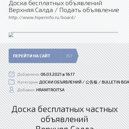
Доска бесплатных объявлений
Верхняя Салда / Подать объявление
http://www.hiperinfo.ru/board/
ПЕРЕЙТИ НА САЙТ
357
Добавлено:
06.03.2021 в 16:17
Категория:
ДОСКИ ОБЪЯВЛЕНИЙ / 公告板 / BULLETIN BO
Добавил:
HRAMTROITSA
Доска бесплатных частных
объявлений
Верхняя Салда