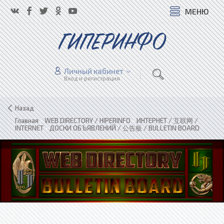
МЕНЮ
ГИПЕРИНФО
Личный кабинет
Вход и регистрация
Назад
Главная
»
WEB DIRECTORY / HIPERINFO
»
ИНТЕРНЕТ / 互联网 /
INTERNET
»
ДОСКИ ОБЪЯВЛЕНИЙ / 公告板 / BULLETIN BOARD