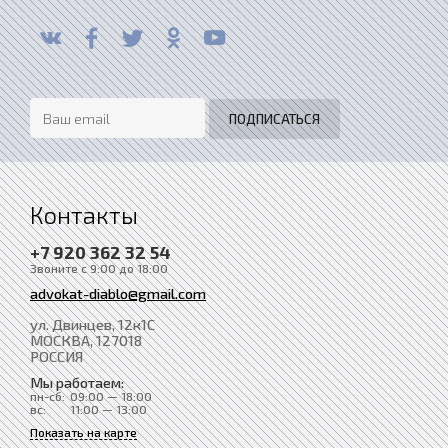
Контакты
+7 920 362 32 54
Звоните с 9:00 до 18:00
advokat-diablo@gmail.com
ул. Двинцев, 12к1С
МОСКВА
, 127018
РОССИЯ
Мы работаем:
пн-сб:
09:00 — 18:00
вс:
11:00 — 13:00
Показать на карте