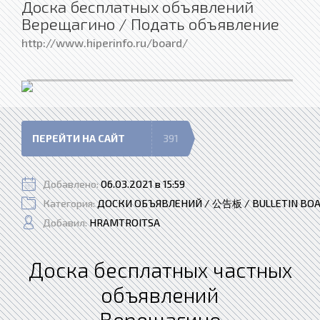
Доска бесплатных объявлений
Верещагино / Подать объявление
http://www.hiperinfo.ru/board/
ПЕРЕЙТИ НА САЙТ
391
Добавлено:
06.03.2021 в 15:59
Категория:
ДОСКИ ОБЪЯВЛЕНИЙ / 公告板 / BULLETIN BO
Добавил:
HRAMTROITSA
Доска бесплатных частных
объявлений
Верещагино