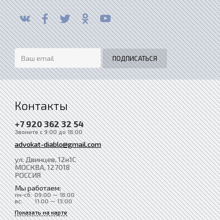
Контакты
+7 920 362 32 54
Звоните с 9:00 до 18:00
advokat-diablo@gmail.com
ул. Двинцев, 12к1С
МОСКВА
, 127018
РОССИЯ
Мы работаем:
пн-сб:
09:00 — 18:00
вс:
11:00 — 13:00
Показать на карте