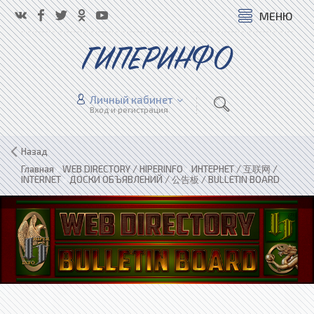
МЕНЮ
ГИПЕРИНФО
Личный кабинет
Вход и регистрация
Назад
Главная
»
WEB DIRECTORY / HIPERINFO
»
ИНТЕРНЕТ / 互联网 /
INTERNET
»
ДОСКИ ОБЪЯВЛЕНИЙ / 公告板 / BULLETIN BOARD