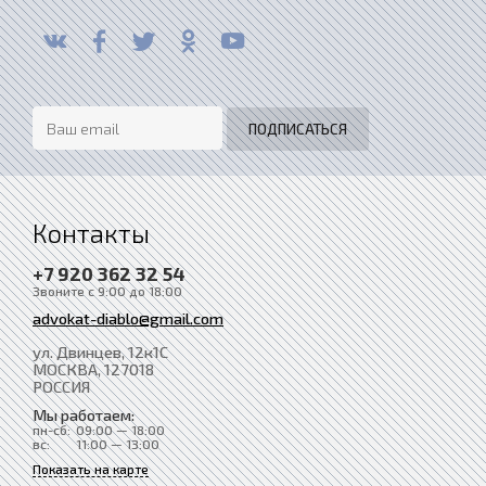
Контакты
+7 920 362 32 54
Звоните с 9:00 до 18:00
advokat-diablo@gmail.com
ул. Двинцев, 12к1С
МОСКВА
, 127018
РОССИЯ
Мы работаем:
пн-сб:
09:00 — 18:00
вс:
11:00 — 13:00
Показать на карте