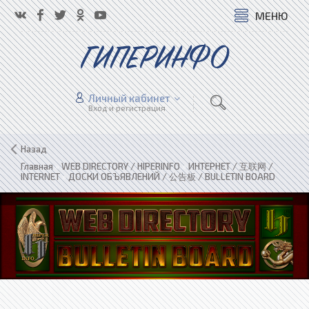
МЕНЮ
ГИПЕРИНФО
Личный кабинет
Вход и регистрация
Назад
Главная
»
WEB DIRECTORY / HIPERINFO
»
ИНТЕРНЕТ / 互联网 /
INTERNET
»
ДОСКИ ОБЪЯВЛЕНИЙ / 公告板 / BULLETIN BOARD