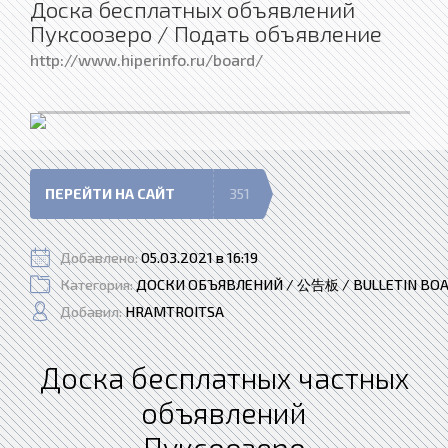
Доска бесплатных объявлений
Пуксоозеро / Подать объявление
http://www.hiperinfo.ru/board/
ПЕРЕЙТИ НА САЙТ
351
Добавлено:
05.03.2021 в 16:19
Категория:
ДОСКИ ОБЪЯВЛЕНИЙ / 公告板 / BULLETIN BO
Добавил:
HRAMTROITSA
Доска бесплатных частных
объявлений
Пуксоозеро