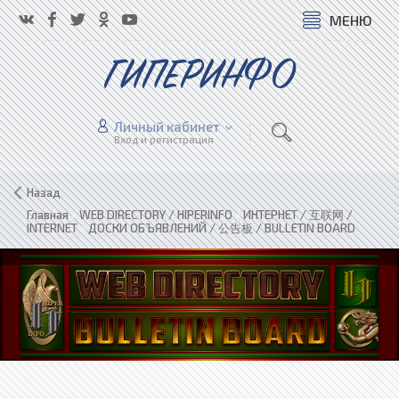
МЕНЮ
ГИПЕРИНФО
Личный кабинет
Вход и регистрация
Назад
Главная
»
WEB DIRECTORY / HIPERINFO
»
ИНТЕРНЕТ / 互联网 /
INTERNET
»
ДОСКИ ОБЪЯВЛЕНИЙ / 公告板 / BULLETIN BOARD