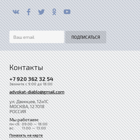
Контакты
+7 920 362 32 54
Звоните с 9:00 до 18:00
advokat-diablo@gmail.com
ул. Двинцев, 12к1С
МОСКВА
, 127018
РОССИЯ
Мы работаем:
пн-сб:
09:00 — 18:00
вс:
11:00 — 13:00
Показать на карте