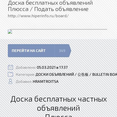
Доска бесплатных объявлений
Плюсса / Подать объявление
http://www.hiperinfo.ru/board/
ПЕРЕЙТИ НА САЙТ
349
Добавлено:
05.03.2021 в 17:37
Категория:
ДОСКИ ОБЪЯВЛЕНИЙ / 公告板 / BULLETIN BO
Добавил:
HRAMTROITSA
Доска бесплатных частных
объявлений
Плюсса