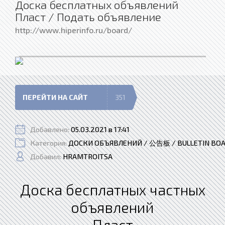
Доска бесплатных объявлений
Пласт / Подать объявление
http://www.hiperinfo.ru/board/
ПЕРЕЙТИ НА САЙТ
351
Добавлено:
05.03.2021 в 17:41
Категория:
ДОСКИ ОБЪЯВЛЕНИЙ / 公告板 / BULLETIN BO
Добавил:
HRAMTROITSA
Доска бесплатных частных
объявлений
Пласт