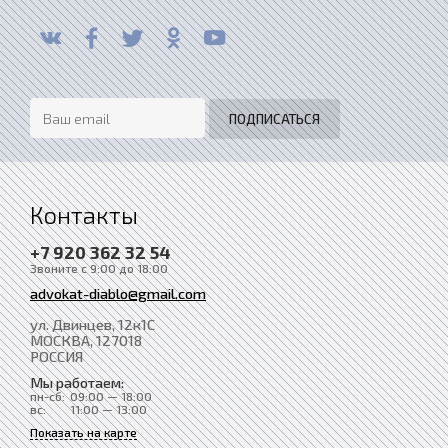
Контакты
+7 920 362 32 54
Звоните с 9:00 до 18:00
advokat-diablo@gmail.com
ул. Двинцев, 12к1С
МОСКВА
, 127018
РОССИЯ
Мы работаем:
пн-сб:
09:00 — 18:00
вс:
11:00 — 13:00
Показать на карте