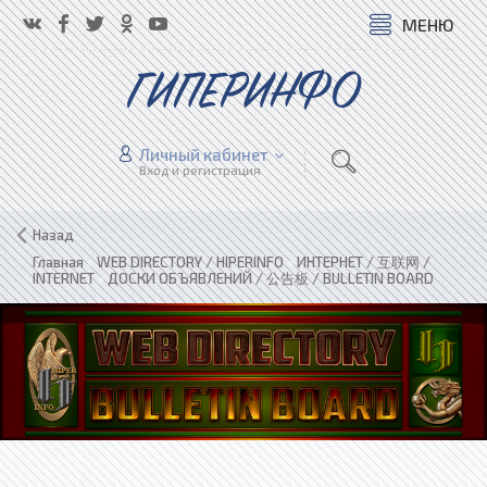
МЕНЮ
ГИПЕРИНФО
Личный кабинет
Вход и регистрация
Назад
Главная
»
WEB DIRECTORY / HIPERINFO
»
ИНТЕРНЕТ / 互联网 /
INTERNET
»
ДОСКИ ОБЪЯВЛЕНИЙ / 公告板 / BULLETIN BOARD