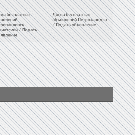
ска бесплатных
Доска бесплатных
ъявлений
объявлений Петрозаводск
тропавловск-
/ Подать объявление
мчатский / Подать
ъявление