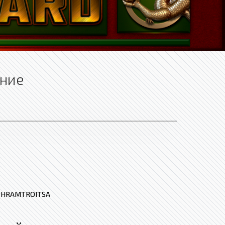
ение
:
HRAMTROITSA