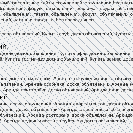
ений, бесплатные сайты объявлений, объявление бесплатн
объявлений, форум объявлений, реклама, подам объявл
т объявления, газета объявления, форум объявления, о
ений, частные продажи, без посредников,
доска объявлений, Купить сруб доска объявлений, Купить 
ий.
щение доска объявлений, Купить офис доска объявлений, 
й, Купить гостиницу доска объявлений, Купить землю доск
ния доска объявлений, Аренда сооружения доска объявл
бъявлений, Аренда особняка доска объявлений, Аренда к
, Аренда пристройки доска объявлений, Аренда бани доск
ий.
дии доска объявлений, Аренда апартаментов доска объ
щения доска объявлений, Аренда офиса доска объявлени
объявлений, Аренда ресторана доска объявлений, Аренда
й, Аренда недвижимости за рубежом доска объявлений,