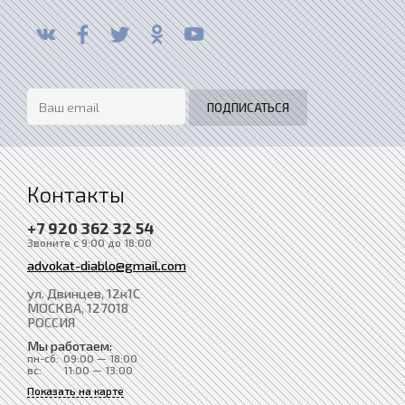
Контакты
+7 920 362 32 54
Звоните с 9:00 до 18:00
advokat-diablo@gmail.com
ул. Двинцев, 12к1С
МОСКВА
, 127018
РОССИЯ
Мы работаем:
пн-сб:
09:00 — 18:00
вс:
11:00 — 13:00
Показать на карте