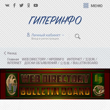
МЕНЮ
ГИПЕРИНФО
Личный кабинет
Вход и регистрация
Назад
Главная
»
WEB DIRECTORY / HIPERINFO
»
ИНТЕРНЕТ / 互联网 /
INTERNET
»
ДОСКИ ОБЪЯВЛЕНИЙ / 公告板 / BULLETIN BOARD