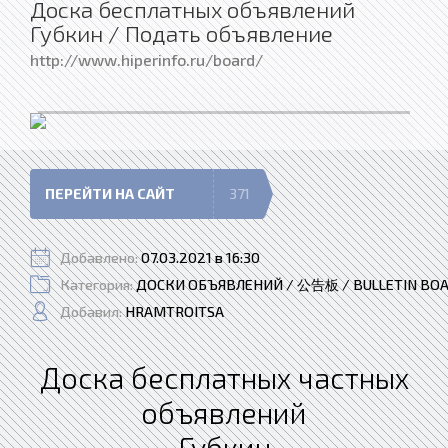
Доска бесплатных объявлений
Губкин / Подать объявление
http://www.hiperinfo.ru/board/
ПЕРЕЙТИ НА САЙТ
371
Добавлено:
07.03.2021 в 16:30
Категория:
ДОСКИ ОБЪЯВЛЕНИЙ / 公告板 / BULLETIN BO
Добавил:
HRAMTROITSA
Доска бесплатных частных
объявлений
Губкин