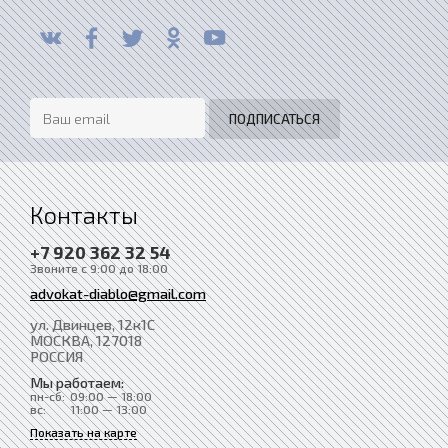
Контакты
+7 920 362 32 54
Звоните с 9:00 до 18:00
advokat-diablo@gmail.com
ул. Двинцев, 12к1С
МОСКВА
, 127018
РОССИЯ
Мы работаем:
пн-сб:
09:00 — 18:00
вс:
11:00 — 13:00
Показать на карте