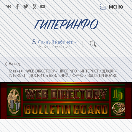
МЕНЮ
ГИПЕРИНФО
Личный кабинет
Вход и регистрация
Назад
Главная
»
WEB DIRECTORY / HIPERINFO
»
ИНТЕРНЕТ / 互联网 /
INTERNET
»
ДОСКИ ОБЪЯВЛЕНИЙ / 公告板 / BULLETIN BOARD