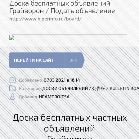
Доска бесплатных объявлений
Грайворон / Подать объявление
http://www.hiperinfo.ru/board/
ПЕРЕЙТИ НА САЙТ
344
Добавлено:
07.03.2021 в 16:14
Категория:
ДОСКИ ОБЪЯВЛЕНИЙ / 公告板 / BULLETIN BO
Добавил:
HRAMTROITSA
Доска бесплатных частных
объявлений
Грайворон