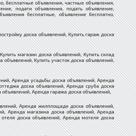
о, бесплатные объявления, частные объявления,
ение, подати объявления, подать объявление,
бъявления бесплатные, объявление бесплатно,
постройку доска объявлений, Купить гараж доска
Купить магазин доска объявлений, Купить склад
а объявлений, Купить участок доска объявлений,
ений, Аренда усадьбы доска объявлений, Аренда
оттеджа доска объявлений, Аренда сруба доска
а объявлений, Аренда гаража доска объявлений,
явлений, Аренда жилплощади доска объявлений,
й, Аренда магазина доска объявлений, Аренда
 отеля доска объявлений, Аренда мотеля доска