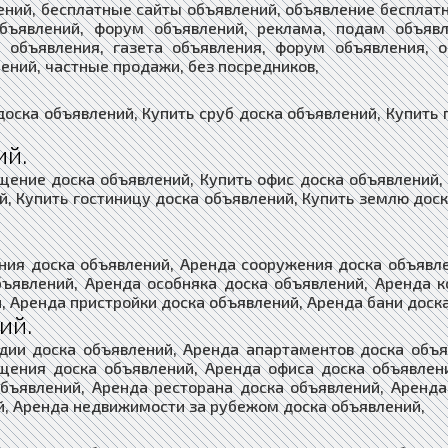
ений, бесплатные сайты объявлений, объявление бесплатн
объявлений, форум объявлений, реклама, подам объявл
т объявления, газета объявления, форум объявления, о
ений, частные продажи, без посредников,
доска объявлений, Купить сруб доска объявлений, Купить 
ий.
щение доска объявлений, Купить офис доска объявлений, 
й, Купить гостиницу доска объявлений, Купить землю доск
ния доска объявлений, Аренда сооружения доска объявл
бъявлений, Аренда особняка доска объявлений, Аренда к
, Аренда пристройки доска объявлений, Аренда бани доск
ий.
дии доска объявлений, Аренда апартаментов доска объ
щения доска объявлений, Аренда офиса доска объявлени
объявлений, Аренда ресторана доска объявлений, Аренда
й, Аренда недвижимости за рубежом доска объявлений,