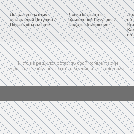
Доска бесплатных
Доска бесплатных
До
объявлений Петушки /
объявлений Петухово /
об
Подать объявление
Подать объявление
Пе
Ка
об
Никто не решился оставить свой комментарий.
Будь-те первым, поделитесь мнением с остальными.