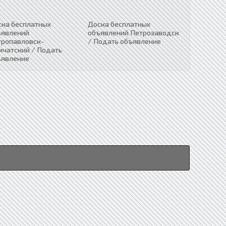
ска бесплатных
Доска бесплатных
ъявлений
объявлений Петрозаводск
тропавловск-
/ Подать объявление
мчатский / Подать
ъявление