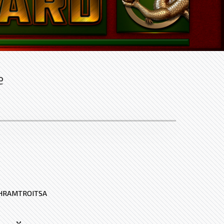
е
HRAMTROITSA