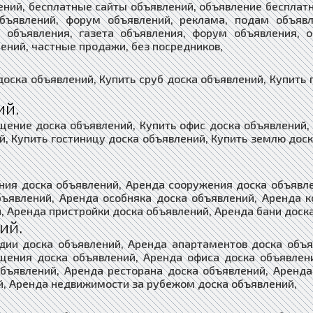
ений, бесплатные сайты объявлений, объявление бесплатн
объявлений, форум объявлений, реклама, подам объявл
т объявления, газета объявления, форум объявления, о
ений, частные продажи, без посредников,
доска объявлений, Купить сруб доска объявлений, Купить 
ий.
щение доска объявлений, Купить офис доска объявлений, 
й, Купить гостиницу доска объявлений, Купить землю доск
ния доска объявлений, Аренда сооружения доска объявл
бъявлений, Аренда особняка доска объявлений, Аренда к
, Аренда пристройки доска объявлений, Аренда бани доск
ий.
дии доска объявлений, Аренда апартаментов доска объ
щения доска объявлений, Аренда офиса доска объявлени
объявлений, Аренда ресторана доска объявлений, Аренда
й, Аренда недвижимости за рубежом доска объявлений,