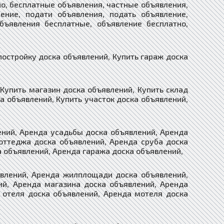
о, бесплатные объявления, частные объявления,
ение, подати объявления, подать объявление,
бъявления бесплатные, объявление бесплатно,
постройку доска объявлений, Купить гараж доска
Купить магазин доска объявлений, Купить склад
а объявлений, Купить участок доска объявлений,
ений, Аренда усадьбы доска объявлений, Аренда
оттеджа доска объявлений, Аренда сруба доска
а объявлений, Аренда гаража доска объявлений,
явлений, Аренда жилплощади доска объявлений,
й, Аренда магазина доска объявлений, Аренда
 отеля доска объявлений, Аренда мотеля доска