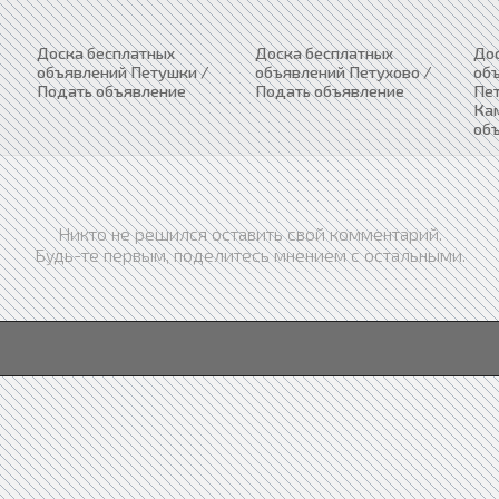
Доска бесплатных
Доска бесплатных
До
объявлений Петушки /
объявлений Петухово /
об
Подать объявление
Подать объявление
Пе
Ка
об
Никто не решился оставить свой комментарий.
Будь-те первым, поделитесь мнением с остальными.