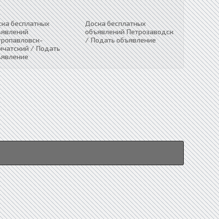
ска бесплатных
Доска бесплатных
ъявлений
объявлений Петрозаводск
тропавловск-
/ Подать объявление
мчатский / Подать
ъявление