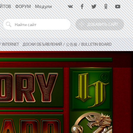
АЙТОВ
ФОРУМ
Модули
ДОБАВИТЬ САЙТ
 INTERNET
»
ДОСКИ ОБЪЯВЛЕНИЙ / 公告板 / BULLETIN BOARD