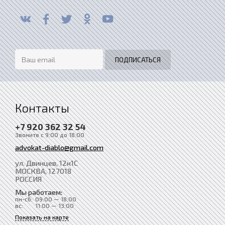
Контакты
+7 920 362 32 54
Звоните с 9:00 до 18:00
advokat-diablo@gmail.com
ул. Двинцев, 12к1С
МОСКВА
, 127018
РОССИЯ
Мы работаем:
пн-сб:
09:00 — 18:00
вс:
11:00 — 13:00
Показать на карте