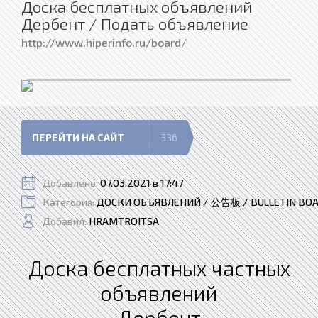
Доска бесплатных объявлений
Дербент / Подать объявление
http://www.hiperinfo.ru/board/
ПЕРЕЙТИ НА САЙТ
336
Добавлено:
07.03.2021 в 17:47
Категория:
ДОСКИ ОБЪЯВЛЕНИЙ / 公告板 / BULLETIN BO
Добавил:
HRAMTROITSA
Доска бесплатных частных
объявлений
Дербент