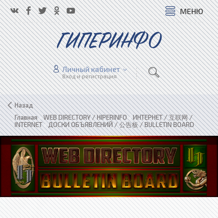
МЕНЮ
ГИПЕРИНФО
Личный кабинет
Вход и регистрация
Назад
Главная
»
WEB DIRECTORY / HIPERINFO
»
ИНТЕРНЕТ / 互联网 /
INTERNET
»
ДОСКИ ОБЪЯВЛЕНИЙ / 公告板 / BULLETIN BOARD