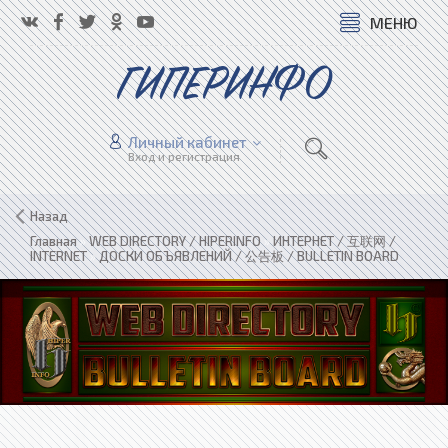
МЕНЮ
ГИПЕРИНФО
Личный кабинет
Вход и регистрация
Назад
Главная
»
WEB DIRECTORY / HIPERINFO
»
ИНТЕРНЕТ / 互联网 /
INTERNET
»
ДОСКИ ОБЪЯВЛЕНИЙ / 公告板 / BULLETIN BOARD