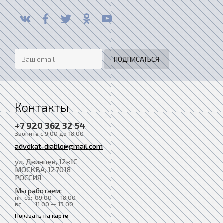
Контакты
+7 920 362 32 54
Звоните с 9:00 до 18:00
advokat-diablo@gmail.com
ул. Двинцев, 12к1С
МОСКВА
, 127018
РОССИЯ
Мы работаем:
пн-сб:
09:00 — 18:00
вс:
11:00 — 13:00
Показать на карте