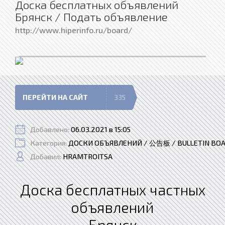
Доска бесплатных объявлений
Брянск / Подать объявление
http://www.hiperinfo.ru/board/
ПЕРЕЙТИ НА САЙТ
335
Добавлено:
06.03.2021 в 15:05
Категория:
ДОСКИ ОБЪЯВЛЕНИЙ / 公告板 / BULLETIN BO
Добавил:
HRAMTROITSA
Доска бесплатных частных
объявлений
Брянск