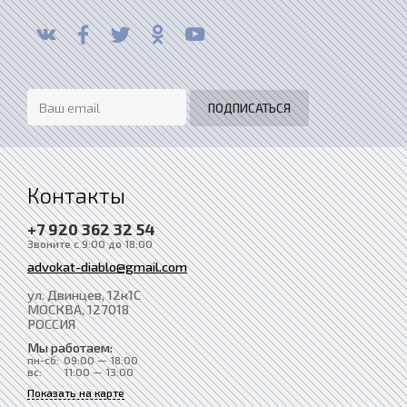
Контакты
+7 920 362 32 54
Звоните с 9:00 до 18:00
advokat-diablo@gmail.com
ул. Двинцев, 12к1С
МОСКВА
, 127018
РОССИЯ
Мы работаем:
пн-сб:
09:00 — 18:00
вс:
11:00 — 13:00
Показать на карте