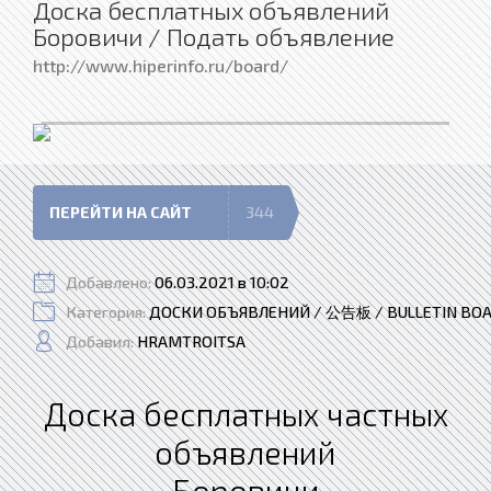
Доска бесплатных объявлений
Боровичи / Подать объявление
http://www.hiperinfo.ru/board/
ПЕРЕЙТИ НА САЙТ
344
Добавлено:
06.03.2021 в 10:02
Категория:
ДОСКИ ОБЪЯВЛЕНИЙ / 公告板 / BULLETIN BO
Добавил:
HRAMTROITSA
Доска бесплатных частных
объявлений
Боровичи