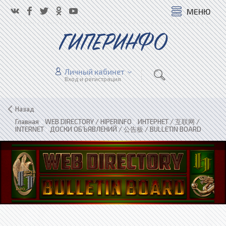
МЕНЮ
ГИПЕРИНФО
Личный кабинет
Вход и регистрация
Назад
Главная
»
WEB DIRECTORY / HIPERINFO
»
ИНТЕРНЕТ / 互联网 /
INTERNET
»
ДОСКИ ОБЪЯВЛЕНИЙ / 公告板 / BULLETIN BOARD