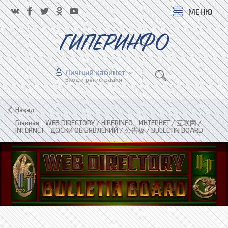
МЕНЮ
ГИПЕРИНФО
Личный кабинет
Вход и регистрация
Назад
Главная
»
WEB DIRECTORY / HIPERINFO
»
ИНТЕРНЕТ / 互联网 /
INTERNET
»
ДОСКИ ОБЪЯВЛЕНИЙ / 公告板 / BULLETIN BOARD