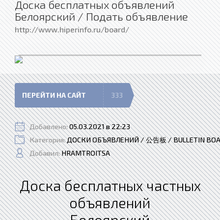
Доска бесплатных объявлений
Белоярский / Подать объявление
http://www.hiperinfo.ru/board/
ПЕРЕЙТИ НА САЙТ
333
Добавлено:
05.03.2021 в 22:23
Категория:
ДОСКИ ОБЪЯВЛЕНИЙ / 公告板 / BULLETIN BO
Добавил:
HRAMTROITSA
Доска бесплатных частных
объявлений
Белоярский