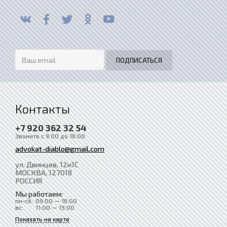
Контакты
+7 920 362 32 54
Звоните с 9:00 до 18:00
advokat-diablo@gmail.com
ул. Двинцев, 12к1С
МОСКВА
, 127018
РОССИЯ
Мы работаем:
пн-сб:
09:00 — 18:00
вс:
11:00 — 13:00
Показать на карте