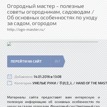
Огородный мастер - полезные
советы огородникам, садоводам /
Об основных особенностях по уходу
за садом, огородом
http://ogo-master.ru/
ПЕРЕЙТИ НА САЙТ
357
Добавлено:
14.01.2016 в 13:08
Категория:
УМЕЛЫЕ РУКИ / 手的主人 / HAND OF THE MAS
Материалы сайта предоставят вам интересную и
полезную информацию об основных особенностях по
уходу за садом, огородом. ​Фруктовый сад Цветочный сад