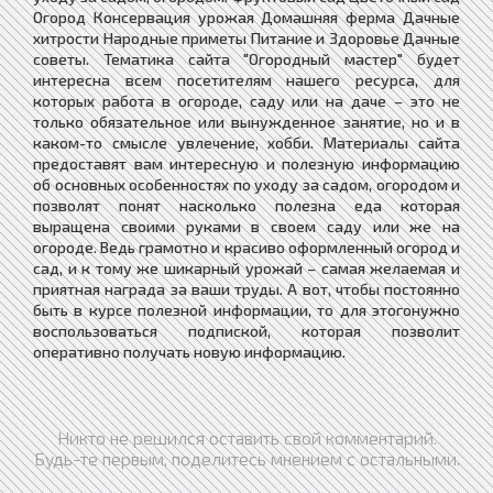
Огород Консервация урожая Домашняя ферма Дачные
хитрости Народные приметы Питание и Здоровье Дачные
советы. Тематика сайта "Огородный мастер" будет
интересна всем посетителям нашего ресурса, для
которых работа в огороде, саду или на даче – это не
только обязательное или вынужденное занятие, но и в
каком-то смысле увлечение, хобби. Материалы сайта
предоставят вам интересную и полезную информацию
об основных особенностях по уходу за садом, огородом и
позволят понят насколько полезна еда которая
выращена своими руками в своем саду или же на
огороде. Ведь грамотно и красиво оформленный огород и
сад, и к тому же шикарный урожай – самая желаемая и
приятная награда за ваши труды. А вот, чтобы постоянно
быть в курсе полезной информации, то для этогонужно
воспользоваться подпиской, которая позволит
оперативно получать новую информацию.
Никто не решился оставить свой комментарий.
Будь-те первым, поделитесь мнением с остальными.