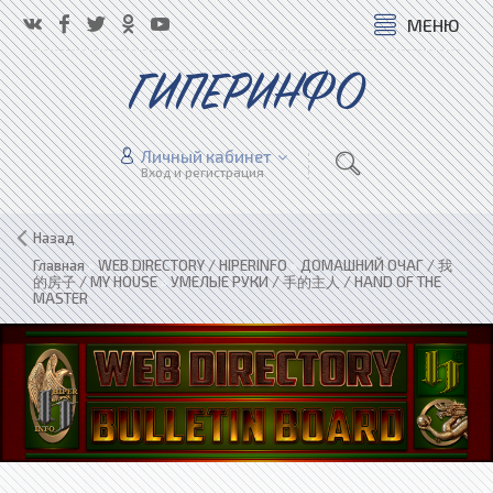
МЕНЮ
ГИПЕРИНФО
Личный кабинет
Вход и регистрация
Назад
Главная
»
WEB DIRECTORY / HIPERINFO
»
ДОМАШНИЙ ОЧАГ / 我
的房子 / MY HOUSE
»
УМЕЛЫЕ РУКИ / 手的主人 / HAND OF THE
MASTER