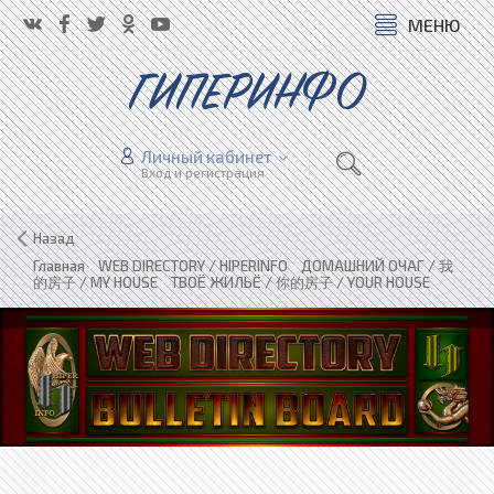
МЕНЮ
ГИПЕРИНФО
Личный кабинет
Вход и регистрация
Назад
Главная
»
WEB DIRECTORY / HIPERINFO
»
ДОМАШНИЙ ОЧАГ / 我
的房子 / MY HOUSE
»
ТВОЁ ЖИЛЬЁ / 你的房子 / YOUR HOUSE