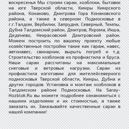
воскресенья Мы строим сараи, хозблоки, бытовки
на юге Тверской области, Кимры Кимрского
района, Конаково, Дмитрова Гора Конаковского
района, а также в северном Подмосковье в
г.г.Талдом, Вербилки, Запрудня, Северный, Темпы,
Дубна Талдомский район, Дмитров, Яхрома, Икша,
Деденево, Некрасовский Дмитровский район.
Можем построить по вашему проекту любые
хозяйственные постройки такие как гараж, навес,
автонавес, свинарник, вырыть погреб и т.д.
Строительство хозблоков из профнастила и бруса.
Наши сараи рассчитаны на максимальные
снеговые и ветровые нагрузки. Сараи из
профнастила изготовим для жителейсеверного
подмосковья Тверской области, Кимры, Дубна и
других городов. Установка и монтаж хозблоков в
Талдомском районе Подмосковья. На Saray-
Hozblok.Ru вы можете подробнее ознакомиться с
нашими изделиями и их стоимостью, а также
заказать их. Заказывайте качественные сараи в
нашей компании!