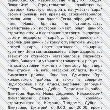
Покупайте! Строительство хозяйственных
построек Зачастую построить на участке сарай
своими руками нет времени, стройматериалов,
помощников и так далее. Тогда обращайтесь к
нам. Наша бригада по строительству
хозяйственных построек имеет опыт дачного
строительства и в состоянии построить в короткий
срок и недорого: - сарай для кур, животных -
хозблок для дачи - бытовку с туалетом и душем -
погреб - гараж, навес, автонавес - свинарник,
курятник Цена согласовывается с бригадиром, все
зависит от стоимости материалов и сложности
работ. Заказать и уточнить стоимость и расценки
на хозпостройки можно по телефону бригадира
Мы строим на юге Тверской области, Кимры
Кимрского района, Конаково, Дмитрова Гора
Конаковского района, а также в северном
Подмосковье в г.г.Талдом, Вербилки, Запрудня,
Северный, Темпы, Дубна Талдомский район,
Дмитров, Яхрома, Икша, Деденево, Некрасовский
Дмитровский район. Сараи и хозблоки
строительство в Кимрах, Талдоме, Дубне и
Дмитрове. Дмитрий с 9.00 до 20.00 кроме