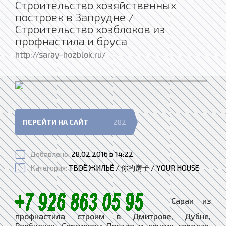
Строительство хозяйственных
построек в Запрудне /
Строительство хозблоков из
профнастила и бруса
http://saray-hozblok.ru/
ПЕРЕЙТИ НА САЙТ
282
Добавлено:
28.02.2016 в 14:22
Категория:
ТВОЁ ЖИЛЬЁ / 你的房子 / YOUR HOUSE
Сараи из
профнастила строим в Дмитрове, Дубне,
Вербилках, Сергиевом Посаде и других городах.