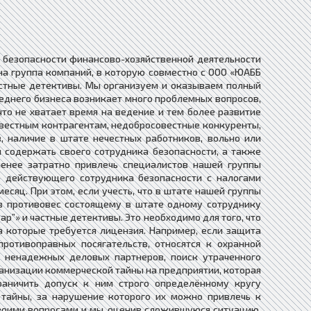
я безопасности финансово-хозяйственной деятельности
а группа компаний, в которую совместно с ООО «ЮАББ
частные детективы. Мы организуем и оказываем полный
реднего бизнеса возникает много проблемных вопросов,
что не хватает время на ведение и тем более развитие
овестным контрагентам, недобросовестные конкуренты,
наличие в штате нечестных работников, вольно или
 содержать своего сотрудника безопасности, а также
менее затратно привлечь специалистов нашей группы
о действующего сотрудника безопасности с налогами
месяц. При этом, если учесть, что в штате нашей группы
 в противовес состоящему в штате одному сотруднику
р”» и частные детективы. Это необходимо для того, что
а которые требуется лицензия. Например, если защита
отивоправных посягательств, относятся к охранной
и ненадежных деловых партнеров, поиск утраченного
ганизации коммерческой тайны на предприятии, которая
раничить допуск к ним строго определённому кругу
 тайны, за нарушение которого их можно привлечь к
своими вопросами и мы, оценив сложившуюся ситуацию,