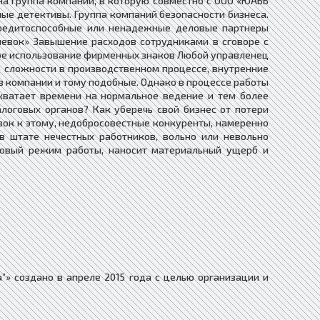
а группа компаний, в которую совместно с ООО «ЮАББ
тные детективы. Группа компаний безопасности бизнеса.
кредитоспособные или ненадежные деловые партнеры
евок» Завышение расходов сотрудниками в сговоре с
е использование фирменных знаков Любой управленец
о сложности в производственном процессе, внутренние
 компании и тому подобные. Однако в процессе работы
 хватает времени на нормальное ведение и тем более
логовых органов? Как уберечь свой бизнес от потери
ок к этому, недобросовестные конкуренты, намеренно
 штате нечестных работников, вольно или невольно
совый режим работы, наносит материальный ущерб и
”» создано в апреле 2015 года с целью организации и