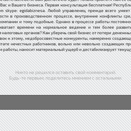
с и Вашего бизнеса. Первая консультация бесплатная! Республика
.com skype: egidabiznesa. Любой управленец прежде всего уме
ности в производственном процессе, внутренние конфликты сре
омпании и тому подобные. Однако в процессе работы постоянно 
 хватает времени на нормальное ведение и тем более развит
 налоговых органов? Как уберечь свой бизнес от потери денежн
вок к этому, недобросовестные конкуренты, намеренно создаю
тате нечестных работников, вольно или невольно создающих п
жим работы, наносит материальный ущерб и дестабилизирует текущ
Никто не решился оставить свой комментарий.
Будь-те первым, поделитесь мнением с остальными.