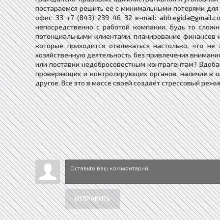
постараемся решить её с минимальными потерями для Ва
офис 33 +7 (843) 239 46 32 e-mail: abb.egida@gmail
непосредственно с работой компании, будь то слож
потенциальными клиентами, планирование финансов к
которые приходится отвлекаться настолько, что не
хозяйственную деятельность без привлечения внимания
или поставки недобросовестным контрагентам? Вдоба
проверяющих и контролирующих органов, наличие в ш
другое. Все это в массе своей создаёт стрессовый ре
ОТПРАВИТЬ