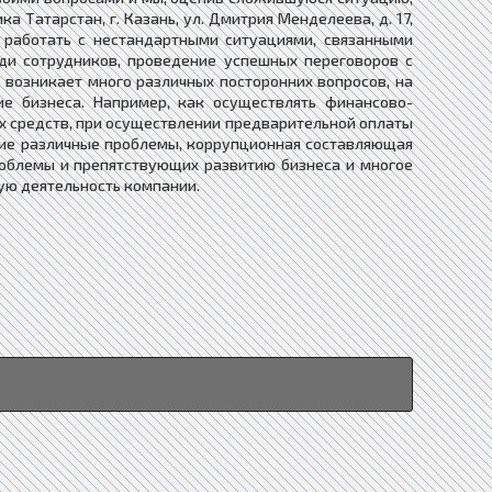
 Татарстан, г. Казань, ул. Дмитрия Менделеева, д. 17,
ет работать с нестандартными ситуациями, связанными
ди сотрудников, проведение успешных переговоров с
возникает много различных посторонних вопросов, на
ие бизнеса. Например, как осуществлять финансово-
ых средств, при осуществлении предварительной оплаты
щие различные проблемы, коррупционная составляющая
роблемы и препятствующих развитию бизнеса и многое
ую деятельность компании.