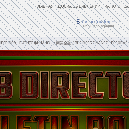
ГЛАВНАЯ
ДОСКА ОБЪЯВЛЕНИЙ
КАТАЛОГ С
Личный кабинет
Вход и регистрация
IPERINFO
»
БИЗНЕС ФИНАНСЫ / 商業金融 / BUSINESS FINANCE
»
БЕЗОПАСН