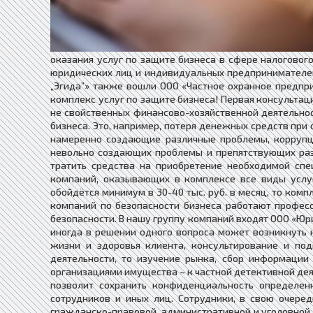
оказания услуг по защите бизнеса в сфере налоговог
юридических лиц и индивидуальных предпринимателей
„Эгида”» также вошли ООО «Частное охранное предпри
комплекс услуг по защите бизнеса! Первая консультац
не свойственных финансово-хозяйственной деятельност
бизнеса. Это, например, потеря денежных средств пр
намеренно создающие различные проблемы, коррупц
невольно создающих проблемы и препятствующих разв
тратить средства на приобретение необходимой спе
компаний, оказывающих в комплексе все виды услуг
обойдётся минимум в 30-40 тыс. руб. в месяц, то компл
компаний по безопасности бизнеса работают професс
безопасности. В нашу группу компаний входят ООО «Юри
иногда в решении одного вопроса может возникнуть н
жизни и здоровья клиента, консультирование и по
деятельности, то изучение рынка, сбор информации
организациями имущества – к частной детективной дея
позволит сохранить конфиденциальность определен
сотрудников и иных лиц. Сотрудники, в свою очере
гражданско-правовой, административной и уголовной 