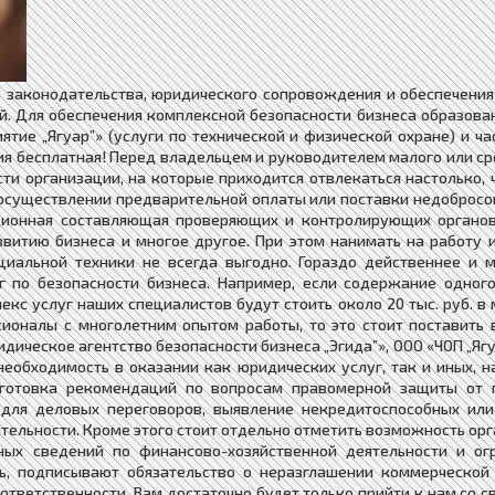
о законодательства, юридического сопровождения и обеспечени
. Для обеспечения комплексной безопасности бизнеса образован
ятие „Ягуар”» (услуги по технической и физической охране) и 
ия бесплатная! Перед владельцем и руководителем малого или с
и организации, на которые приходится отвлекаться настолько, 
и осуществлении предварительной оплаты или поставки недоброс
ионная составляющая проверяющих и контролирующих органов, 
итию бизнеса и многое другое. При этом нанимать на работу и
циальной техники не всегда выгодно. Гораздо действеннее и 
 по безопасности бизнеса. Например, если содержание одног
екс услуг наших специалистов будут стоить около 20 тыс. руб. в 
ионалы с многолетним опытом работы, то это стоит поставить
дическое агентство безопасности бизнеса „Эгида”», ООО «ЧОП „Ягуа
еобходимость в оказании как юридических услуг, так и иных, н
дготовка рекомендаций по вопросам правомерной защиты от пр
 для деловых переговоров, выявление некредитоспособных ил
тельности. Кроме этого стоит отдельно отметить возможность ор
ных сведений по финансово-хозяйственной деятельности и ог
дь, подписывают обязательство о неразглашении коммерческой
ответственности. Вам достаточно будет только прийти к нам со 