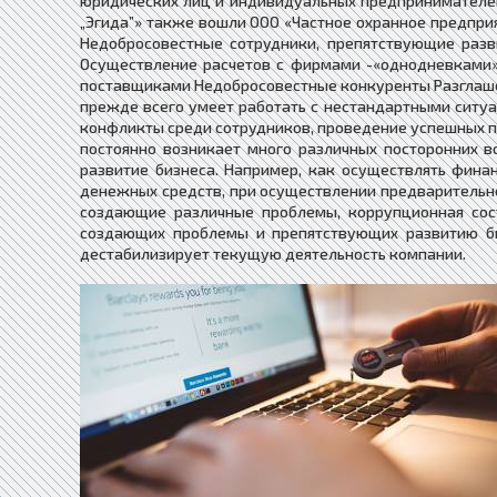
юридических лиц и индивидуальных предпринимателей
„Эгида”» также вошли ООО «Частное охранное предприят
Недобросовестные сотрудники, препятствующие раз
Осуществление расчетов с фирмами -«однодневками»
поставщиками Недобросовестные конкуренты Разглаш
прежде всего умеет работать с нестандартными ситуа
конфликты среди сотрудников, проведение успешных п
постоянно возникает много различных посторонних в
развитие бизнеса. Например, как осуществлять фина
денежных средств, при осуществлении предварительн
создающие различные проблемы, коррупционная сос
создающих проблемы и препятствующих развитию би
дестабилизирует текущую деятельность компании.