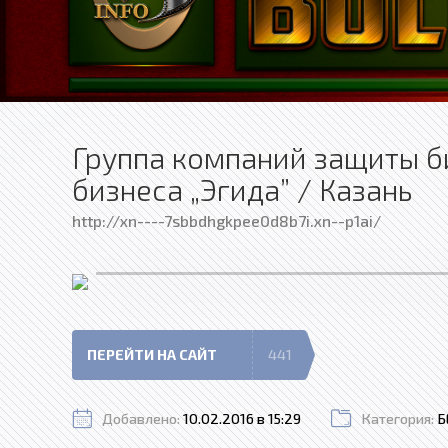
Группа компаний защиты б
бизнеса „Эгида” / Казань
http://xn----7sbbdhgkpee0d8b7i.xn--p1ai/
ПЕРЕЙТИ НА САЙТ
441
Добавлено:
10.02.2016 в 15:29
Категория:
Б