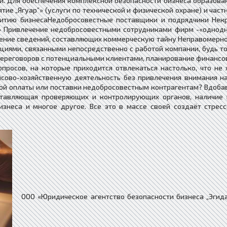
. Для обеспечения комплексной безопасности бизнеса образован
ие „Ягуар”» (услуги по технической и физической охране) и час
витию бизнесаНедобросовестные поставщики и подрядчики Не
 Привлечение недобросовестными сотрудниками фирм -«однодн
ение сведений, составляющих коммерческую тайну Неправомерно
циями, связанными непосредственно с работой компании, будь т
ереговоров с потенциальными клиентами, планирование финансов
опросов, на которые приходится отвлекаться настолько, что не
нсово-хозяйственную деятельность без привлечения внимания на
ой оплаты или поставки недобросовестным контрагентам? Вдобав
тавляющая проверяющих и контролирующих органов, наличие в
знеса и многое другое. Все это в массе своей создаёт стрес
ООО «Юридическое агентство безопасности бизнеса „Эгида