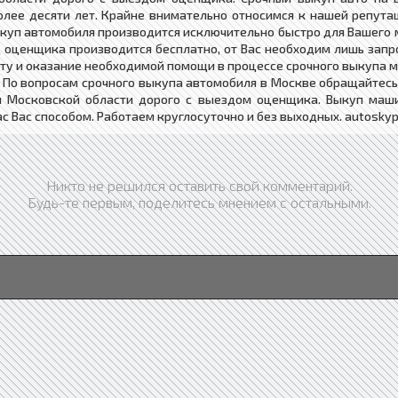
лее десяти лет. Крайне внимательно относимся к нашей репутац
ыкуп автомобиля производится исключительно быстро для Вашего
 оценщика производится бесплатно, от Вас необходим лишь запр
у и оказание необходимой помощи в процессе срочного выкупа м
1 По вопросам срочного выкупа автомобиля в Москве обращайтесь
и Московской области дорого с выездом оценщика. Выкуп маши
 Вас способом. Работаем круглосуточно и без выходных. autoskyp
Никто не решился оставить свой комментарий.
Будь-те первым, поделитесь мнением с остальными.