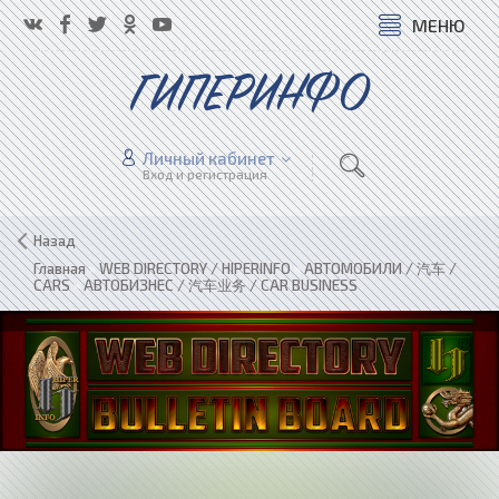
МЕНЮ
ГИПЕРИНФО
Личный кабинет
Вход и регистрация
Назад
Главная
»
WEB DIRECTORY / HIPERINFO
»
АВТОМОБИЛИ / 汽车 /
CARS
»
АВТОБИЗНЕС / 汽车业务 / CAR BUSINESS