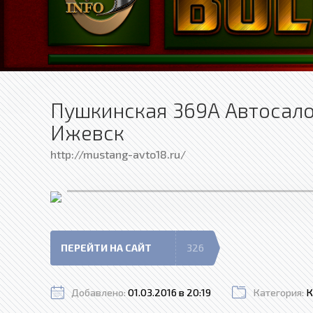
Пушкинская 369А Автосало
Ижевск
http://mustang-avto18.ru/
ПЕРЕЙТИ НА САЙТ
326
Добавлено:
01.03.2016 в 20:19
Категория:
К