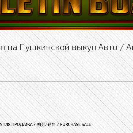
н на Пушкинской выкуп Авто / 
УПЛЯ ПРОДАЖА / 购买/销售 / PURCHASE SALE