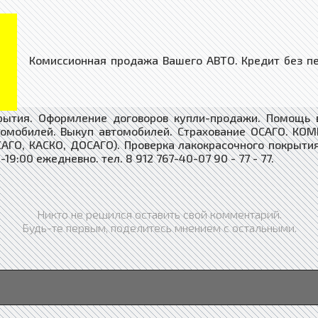
Комиссионная продажа Вашего АВТО. Кредит без пер
крытия. Оформление договоров купли-продажи. Помощь в
томобилей. Выкуп автомобилей. Страхование ОСАГО. К
АГО, КАСКО, ДОСАГО). Проверка лакокрасочного покрыти
9:00 ежедневно. тел. 8 912 767-40-07 90 - 77 - 77.
Никто не решился оставить свой комментарий.
Будь-те первым, поделитесь мнением с остальными.