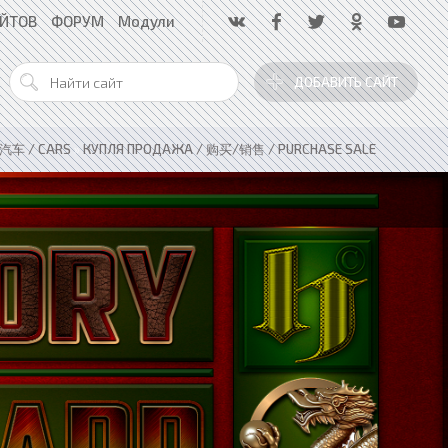
АЙТОВ
ФОРУМ
Модули
ДОБАВИТЬ САЙТ
 汽车 / CARS
»
КУПЛЯ ПРОДАЖА / 购买/销售 / PURCHASE SALE