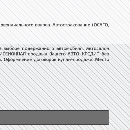
воначального взноса. Автострахование (ОСАГО,
 выборе подержанного автомобиля. ​Автосалон
ОМИССИОННАЯ продажа Вашего АВТО. КРЕДИТ без
я. Оформление договоров купли-продажи. Место