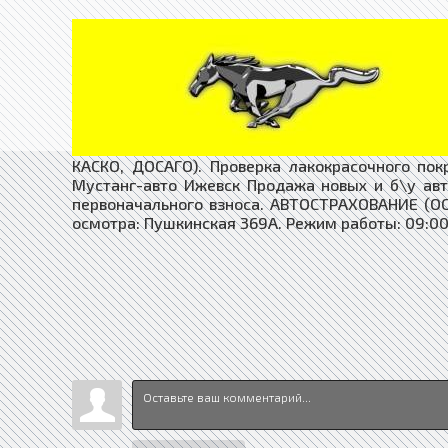
КАСКО, ДОСАГО). Проверка лакокрасочного по
Мустанг-авто Ижевск Продажа новых и б\у ав
первоначального взноса. АВТОСТРАХОВАНИЕ (ОС
осмотра: Пушкинская 369А. Режим работы: 09:00-1