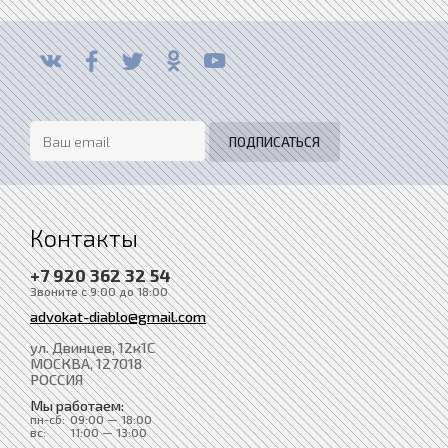
Контакты
+7 920 362 32 54
Звоните с 9:00 до 18:00
advokat-diablo@gmail.com
ул. Двинцев, 12к1С
МОСКВА
, 127018
РОССИЯ
Мы работаем:
пн-сб:
09:00 — 18:00
вс:
11:00 — 13:00