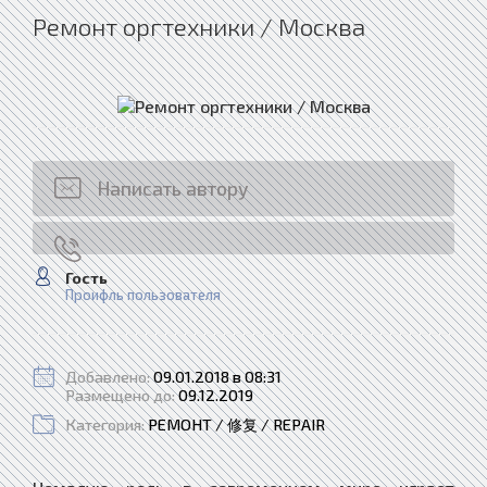
Ремонт оргтехники / Москва
Написать автору
Гость
Проифль пользователя
Добавлено:
09.01.2018 в 08:31
Размещено до:
09.12.2019
Категория:
РЕМОНТ / 修复 / REPAIR