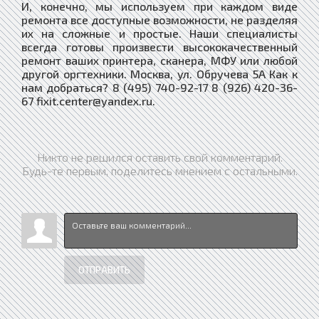
И, конечно, мы используем при каждом виде
ремонта все доступные возможности, не разделяя
их на сложные и простые. Наши специалисты
всегда готовы произвести высококачественный
ремонт ваших принтера, сканера, МФУ или любой
другой оргтехники. Москва, ул. Обручева 5А Как к
нам добраться? 8 (495) 740-92-17 8 (926) 420-36-
67 fixit.center@yandex.ru.
Никто не решился оставить свой комментарий.
Будь-те первым, поделитесь мнением с остальными.
ОТПРАВИТЬ