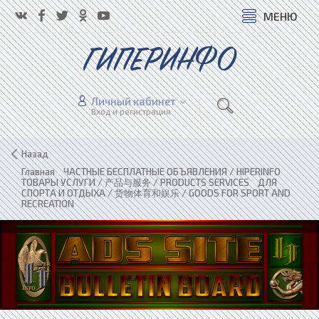
МЕНЮ
ГИПЕРИНФО
Личный кабинет
Вход и регистрация
Назад
Главная
»
ЧАСТНЫЕ БЕСПЛАТНЫЕ ОБЪЯВЛЕНИЯ / HIPERINFO
»
ТОВАРЫ УСЛУГИ / 产品与服务 / PRODUCTS SERVICES
»
ДЛЯ
СПОРТА И ОТДЫХА / 货物体育和娱乐 / GOODS FOR SPORT AND
RECREATION