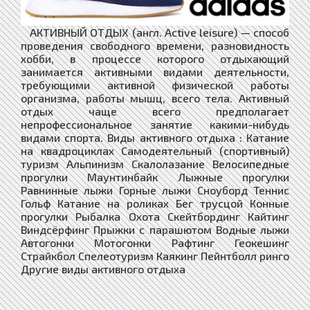
АКТИВНЫЙ ОТДЫХ (англ. Active leisure) — способ
проведения свободного времени, разновидность
хобби, в процессе которого отдыхающий
занимается активными видами деятельности,
требующими активной физической работы
организма, работы мышц, всего тела. Активный
отдых чаще всего предполагает
непрофессиональное занятие какими-нибудь
видами спорта. Виды активного отдыха : Катание
на квадроциклах Самодеятельный (спортивный)
туризм Альпинизм Скалолазание Велосипедные
прогулки Маунтинбайк Лыжные прогулки
Равнинные лыжи Горные лыжи Сноуборд Теннис
Гольф Катание на роликах Бег трусцой Конные
прогулки Рыбалка Охота Скейтбординг Кайтинг
Виндсёрфинг Прыжки с парашютом Водные лыжи
Автогонки Мотогонки Рафтинг Геокешинг
Страйкбол Спелеотуризм Каякинг Пейнтболл ринго
Другие виды активного отдыха