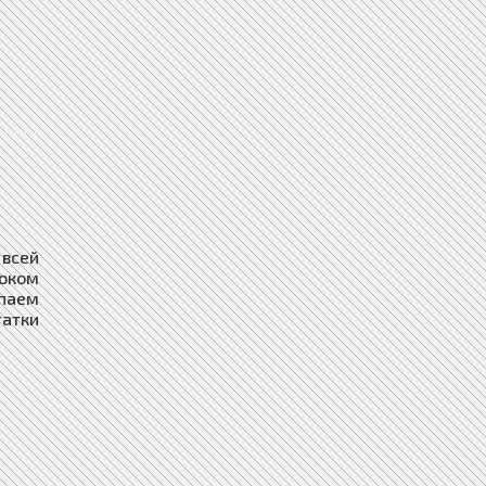
 всей
роком
паем
татки