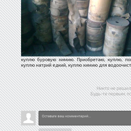
куплю буровую химию. Приобретаю, куплю, по
куплю натрий едкий, куплю химию для водоочист
Никто не решил
Будь-те первым, п