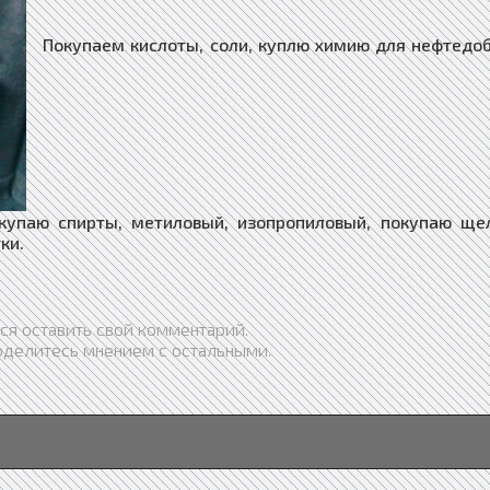
Покупаем кислоты, соли, куплю химию для нефтедо
купаю спирты, метиловый, изопропиловый, покупаю ще
ки.
ся оставить свой комментарий.
оделитесь мнением с остальными.