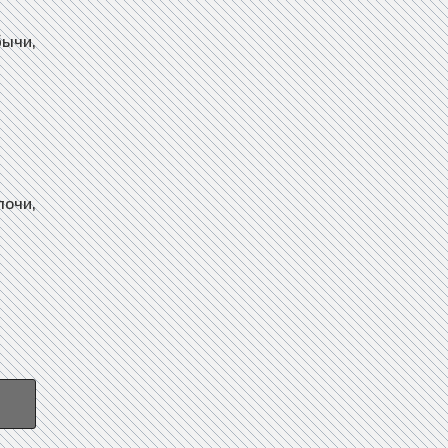
бычи,
лочи,