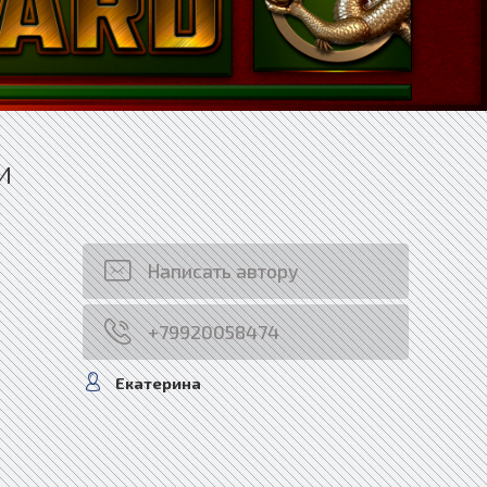
и
Написать автору
+79920058474
Екатерина