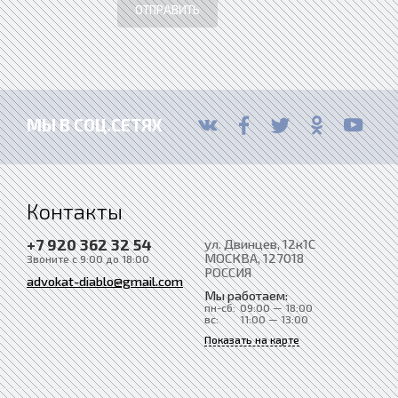
ОТПРАВИТЬ
МЫ В СОЦ.СЕТЯХ
Контакты
+7 920 362 32 54
ул. Двинцев, 12к1С
МОСКВА
, 127018
Звоните с 9:00 до 18:00
РОССИЯ
advokat-diablo@gmail.com
Мы работаем:
пн-сб:
09:00 — 18:00
вс:
11:00 — 13:00
Показать на карте