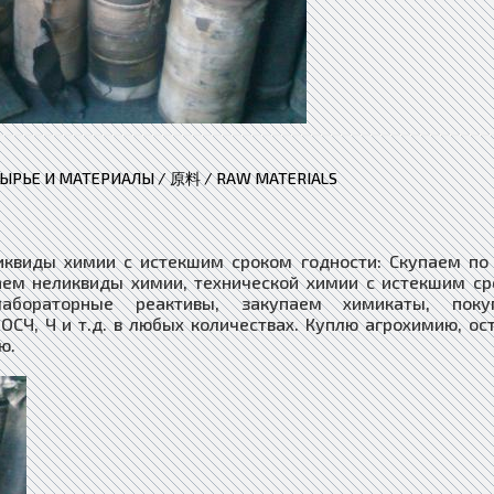
ЫРЬЕ И МАТЕРИАЛЫ / 原料 / RAW MATERIALS
иквиды химии с истекшим сроком годности: Скупаем по
таем неликвиды химии, технической химии с истекшим с
лабораторные реактивы, закупаем химикаты, поку
СЧ, Ч и т.д. в любых количествах. Куплю агрохимию, ос
ю.