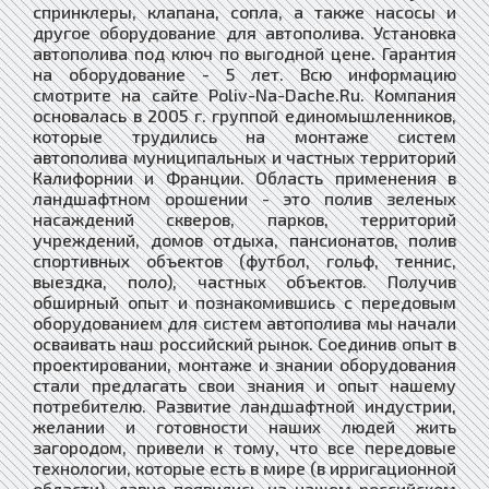
спринклеры, клапана, сопла, а также насосы и
другое оборудование для автополива. Установка
автополива под ключ по выгодной цене. Гарантия
на оборудование - 5 лет. Всю информацию
смотрите на сайте Poliv-Na-Dache.Ru. Компания
основалась в 2005 г. группой единомышленников,
которые трудились на монтаже систем
автополива муниципальных и частных территорий
Калифорнии и Франции. Область применения в
ландшафтном орошении - это полив зеленых
насаждений скверов, парков, территорий
учреждений, домов отдыха, пансионатов, полив
спортивных объектов (футбол, гольф, теннис,
выездка, поло), частных объектов. Получив
обширный опыт и познакомившись с передовым
оборудованием для систем автополива мы начали
осваивать наш российский рынок. Соединив опыт в
проектировании, монтаже и знании оборудования
стали предлагать свои знания и опыт нашему
потребителю. Развитие ландшафтной индустрии,
желании и готовности наших людей жить
загородом, привели к тому, что все передовые
технологии, которые есть в мире (в ирригационной
области), давно появились на нашем российском