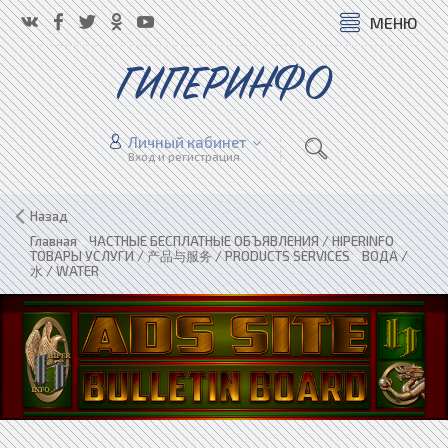
МЕНЮ
ГИПЕРИНФО
Личный кабинет
Вход и регистрация
Назад
Главная
»
ЧАСТНЫЕ БЕСПЛАТНЫЕ ОБЪЯВЛЕНИЯ / HIPERINFO
»
ТОВАРЫ УСЛУГИ / 产品与服务 / PRODUCTS SERVICES
»
ВОДА /
水 / WATER