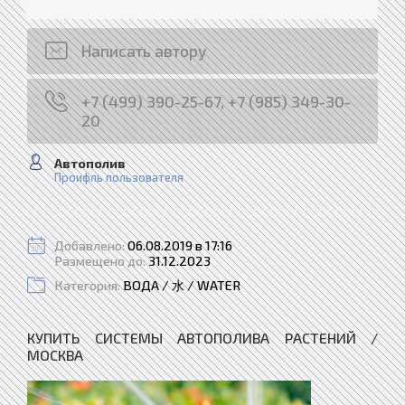
Написать автору
+7 (499) 390-25-67, +7 (985) 349-30-
20
Автополив
Проифль пользователя
Добавлено:
06.08.2019 в 17:16
Размещено до:
31.12.2023
Категория:
ВОДА / 水 / WATER
КУПИТЬ СИСТЕМЫ АВТОПОЛИВА РАСТЕНИЙ /
МОСКВА