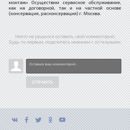
монтаж» Осуществим сервисное обслуживание,
как на договорной, так и на частной основе
(консервация, расконсервация) г. Москва.
Никто не решился оставить свой комментарий.
Будь-те первым, поделитесь мнением с остальными.
ОТПРАВИТЬ