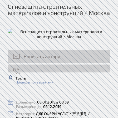
Огнезащита строительных
материалов и конструкций / Москва
Написать автору
Гость
Проифль пользователя
Добавлено:
06.01.2018 в 08:39
Размещено до:
06.12.2019
Категория:
ДЛЯ СФЕРЫ УСЛУГ / 产品服务 /