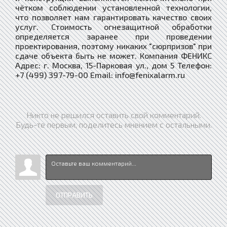
чётком соблюдении установленной технологии,
что позволяет нам гарантировать качество своих
услуг. Стоимость огнезащитной обработки
определяется заранее при проведении
проектирования, поэтому никаких "сюрпризов" при
сдаче объекта быть не может. Компания ФЕНИКС
Адрес: г. Москва, 15-Парковая ул., дом 5 Телефон:
+7 (499) 397-79-00 Email: info@fenixalarm.ru
Никто не решился оставить свой комментарий.
Будь-те первым, поделитесь мнением с остальными.
ОТПРАВИТЬ