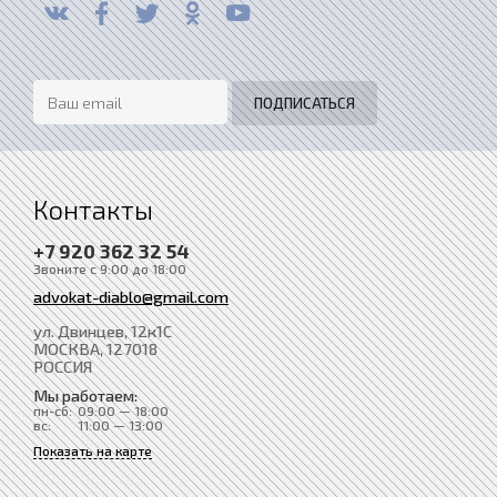
Контакты
+7 920 362 32 54
Звоните с 9:00 до 18:00
advokat-diablo@gmail.com
ул. Двинцев, 12к1С
МОСКВА
, 127018
РОССИЯ
Мы работаем:
пн-сб:
09:00 — 18:00
вс:
11:00 — 13:00
Показать на карте