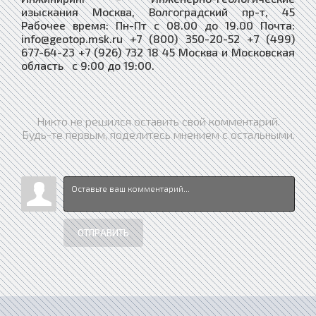
изыскания Москва, Волгоградский пр-т, 45
Рабочее время: Пн-Пт с 08.00 до 19.00 Почта:
info@geotop.msk.ru +7 (800) 350-20-52 +7 (499)
677-64-23 +7 (926) 732 18 45 Москва и Московская
область с 9:00 до 19:00.
Никто не решился оставить свой комментарий.
Будь-те первым, поделитесь мнением с остальными.
ОТПРАВИТЬ