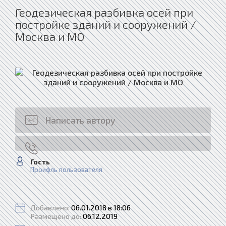
Геодезическая разбивка осей при
постройке зданий и сооружений /
Москва и МО
Написать автору
Гость
Проифль пользователя
Добавлено:
06.01.2018 в 18:06
Размещено до:
06.12.2019