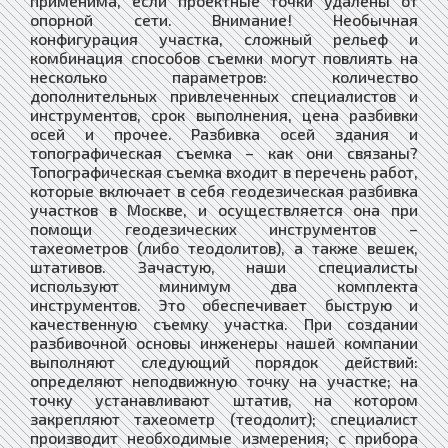
применима, если проектные точки удалены от
опорной сети. Внимание! Необычная
конфигурация участка, сложный рельеф и
комбинация способов съемки могут повлиять на
несколько параметров: количество
дополнительных привлеченных специалистов и
инструментов, срок выполнения, цена разбивки
осей и прочее. Разбивка осей здания и
топографическая съемка – как они связаны?
Топографическая съемка входит в перечень работ,
которые включает в себя геодезическая разбивка
участков в Москве, и осуществляется она при
помощи геодезических инструментов –
тахеометров (либо теодолитов), а также вешек,
штативов. Зачастую, наши специалисты
используют минимум два комплекта
инструментов. Это обеспечивает быструю и
качественную съемку участка. При создании
разбивочной основы инженеры нашей компании
выполняют следующий порядок действий:
определяют неподвижную точку на участке; на
точку устанавливают штатив, на котором
закрепляют тахеометр (теодолит); специалист
производит необходимые измерения; с прибора