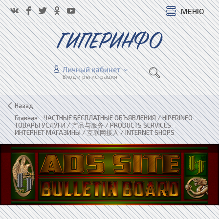
МЕНЮ
ГИПЕРИНФО
Личный кабинет
Вход и регистрация
Назад
Главная
»
ЧАСТНЫЕ БЕСПЛАТНЫЕ ОБЪЯВЛЕНИЯ / HIPERINFO
»
ТОВАРЫ УСЛУГИ / 产品与服务 / PRODUCTS SERVICES
»
ИНТЕРНЕТ МАГАЗИНЫ / 互联网接入 / INTERNET SHOPS