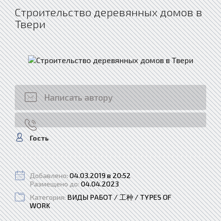
Строительство деревянных домов в
Твери
Написать автору
Гость
Добавлено:
04.03.2019 в 20:52
Размещено до:
04.04.2023
Категория:
ВИДЫ РАБОТ / 工种 / TYPES OF
WORK