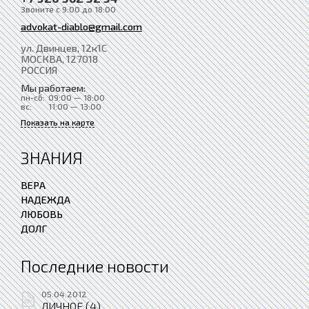
Звоните с 9:00 до 18:00
advokat-diablo@gmail.com
ул. Двинцев, 12к1С
МОСКВА
, 127018
РОССИЯ
Мы работаем:
пн-сб:
09:00 — 18:00
вс:
11:00 — 13:00
Показать на карте
ЗНАНИЯ
ВЕРА
НАДЕЖДА
ЛЮБОВЬ
ДОЛГ
Последние новости
05.04.2012
ЛИЧНОЕ (4)