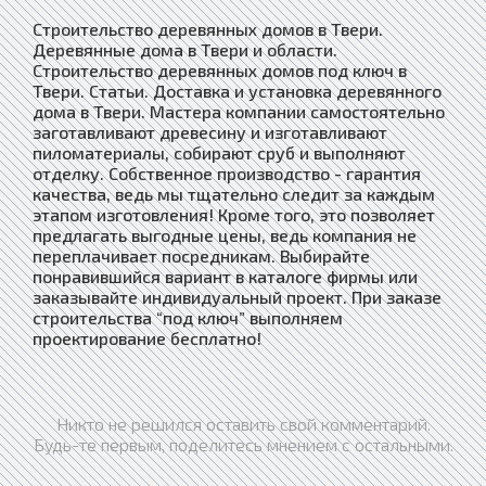
Строительство деревянных домов в Твери.
Деревянные дома в Твери и области.
Строительство деревянных домов под ключ в
Твери. Статьи. Доставка и установка деревянного
дома в Твери. Мастера компании самостоятельно
заготавливают древесину и изготавливают
пиломатериалы, собирают сруб и выполняют
отделку. Собственное производство - гарантия
качества, ведь мы тщательно следит за каждым
этапом изготовления! Кроме того, это позволяет
предлагать выгодные цены, ведь компания не
переплачивает посредникам. Выбирайте
понравившийся вариант в каталоге фирмы или
заказывайте индивидуальный проект. При заказе
строительства “под ключ” выполняем
проектирование бесплатно!
Никто не решился оставить свой комментарий.
Будь-те первым, поделитесь мнением с остальными.