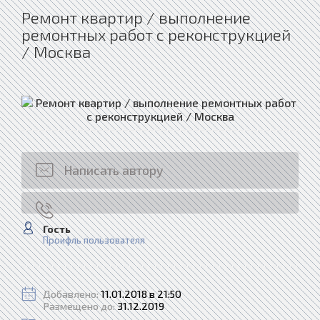
Ремонт квартир / выполнение
ремонтных работ с реконструкцией
/ Москва
Написать автору
Гость
Проифль пользователя
Добавлено:
11.01.2018 в 21:50
Размещено до:
31.12.2019