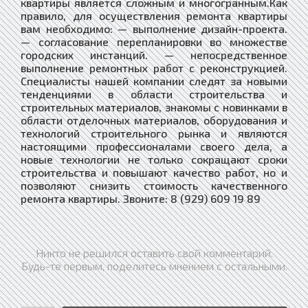
квартиры является сложным и многогранным.Как
правило, для осуществления ремонта квартиры
вам необходимо: — выполнение дизайн-проекта.
— согласование перепланировки во множестве
городских инстанций. — непосредственное
выполнение ремонтных работ с реконструкцией.
Специалисты нашей компании следят за новыми
тенденциями в области строительства и
строительных материалов, знакомы с новинками в
области отделочных материалов, оборудования и
технологий строительного рынка и являются
настоящими профессионалами своего дела, а
новые технологии не только сокращают сроки
строительства и повышают качество работ, но и
позволяют снизить стоимость качественного
ремонта квартиры. Звоните: 8 (929) 609 19 89
Никто не решился оставить свой комментарий.
Будь-те первым, поделитесь мнением с остальными.