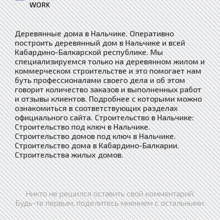
WORK
Деревянные дома в Нальчике. Оперативно
построить деревянный дом в Нальчике и всей
Кабардино-Балкарской республике. Мы
специализируемся только на деревянном жилом и
коммерческом строительстве и это помогает нам
буть профессионалами своего дела и об этом
говорит количество заказов и выполненных работ
и отзывы клиентов. Подробнее с которыми можно
ознакомиться в соответствующих разделах
официального сайта. Строительство в Нальчике:
Строительство под ключ в Нальчике.
Строительство домов под ключ в Нальчике.
Строительство дома в Кабардино-Балкарии.
Строительства жилых домов.
Никто не решился оставить свой комментарий.
Будь-те первым, поделитесь мнением с остальными.