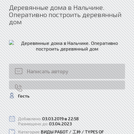
Деревянные дома в Нальчике.
Оперативно построить деревянный
дом
Написать автору
Гость
Добавлено:
03.03.2019 в 22:58
Размещено до:
03.04.2023
Категория:
ВИДЫ РАБОТ / 工种 / TYPES OF