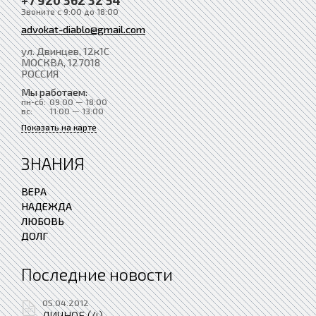
Звоните с 9:00 до 18:00
advokat-diablo@gmail.com
ул. Двинцев, 12к1С
МОСКВА
, 127018
РОССИЯ
Мы работаем:
пн-сб:
09:00 — 18:00
вс:
11:00 — 13:00
Показать на карте
ЗНАНИЯ
ВЕРА
НАДЕЖДА
ЛЮБОВЬ
ДОЛГ
Последние новости
05.04.2012
ЛИЧНОЕ (4)